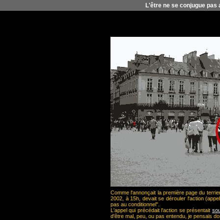
L'être ne se conjugue pas
Comme l'annonçait la première page du terrier
2002, à 15h, devait se dérouler l'action (app
pas au conditionnel".
L'appel qui précédait l'action se présentait
sou
d'être mal, peu, ou pas entendu, je pensais do