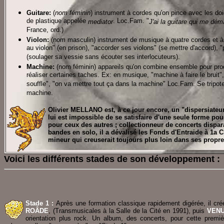
Guitare:
(
nom féminin
) instrument à cordes qu'on pince avec les do
de plastique appelée
. Loc.Fam. "
mediator
J'ai la guitare qui me dé
France, ord.)
Violon:
(nom masculin) instrument de musique à quatre cordes et à 
au violon" (en prison), "accorder ses violons" (se mettre d'accord), 
(soulager sa vessie sans écouter ses interlocuteurs).
Machine:
(nom féminin) appareils qu'on combine ensemble pour produ
réaliser certaines taches. Ex: en musique, "machine à faire le bruit",
souffle", "on va mettre tout ça dans la machine" Loc.Fam. Se tripote
machine.
Olivier MELLANO est, à ce jour encore, un "dispersiateu
lui est impossible de se satisfaire d'une seule forme po
pour ceux des autres ; collectionneur de concerts dispar
bandes en solo, il a dévalisé les Fonds d'Entraide à 1a
mineur qui creuserait toujours plus loin dans ses propre
Voici les différents stades de son développement :
Stade 1 :
Après une formation classique rapidement digérée, il cr
ROÂDE
, (Transmusicales à la Salle de la Cité en 1991), puis
VENU
orientation plus rock. Un album, des concerts, pour cette premièr