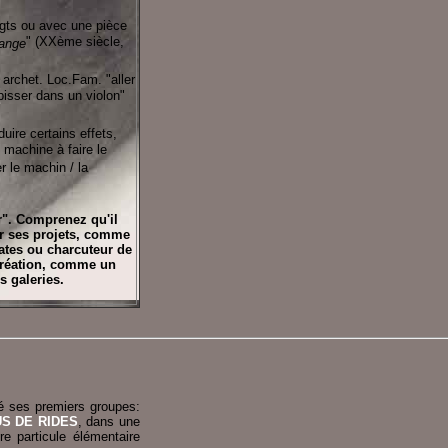
igts ou avec une pièce
" (XXème siècle,
mange
archet. Loc.Fam. "aller
"pisser dans un violon"
ire certains effets,
 machine à faire le
r le machin / la
r". Comprenez qu'il
ur ses projets, comme
ates ou charcuteur de
 Création, comme un
s galeries.
éé ses premiers groupes:
S DE RIDES
, dans une
e particule élémentaire