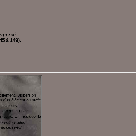
ispersé
145 à 149).
pillement. Dispersion
on d'un élément au profit
 plusieurs
Elle permet une
un autre. En musique, la
eurs radicules,
 disperse-toi
"