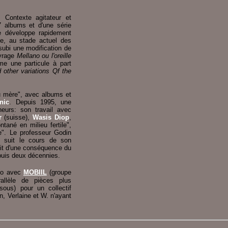
. Contexte agitateur et
 7 albums et d'une série
e développe rapidement
de, au stade actuel des
 subi une modification de
uvrage
Mellano ou l'oreille
mme une particule à part
 other variations Qf the
u mère", avec albums et
nic
. Depuis 1995, une
eurs: son travail avec
r
(suisse),
Wasis Diop
,
tané en milieu fertile",
e". Le professeur Godin
ui suit le cours de son
git d'une conséquence du
puis deux décennies.
duo avec
MOBIIL
(groupe
allèle de pièces plus
ssous) pour un collectif
, Verlaine et W. n'ayant