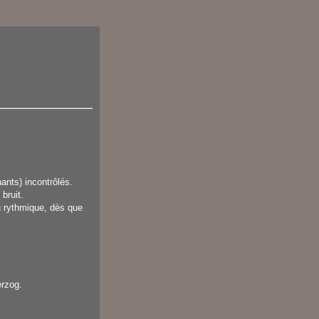
ants) incontrôlés.
bruit.
u rythmique, dès que
erzog.