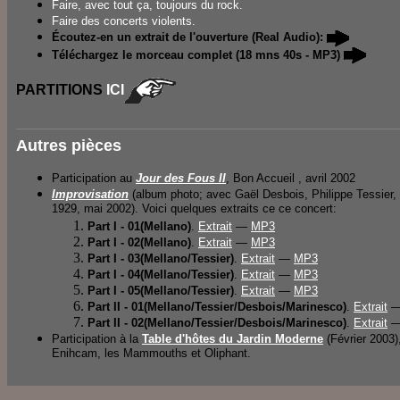
Faire, avec tout ça, toujours du rock.
Faire des concerts violents.
Écoutez-en un extrait de l'ouverture (Real Audio):
Téléchargez le morceau complet (18 mns 40s - MP3)
PARTITIONS
ICI
Autres pièces
Participation au
Jour des Fous II
, Bon Accueil , avril 2002
Improvisation
(album photo; avec Gaël Desbois, Philippe Tessier,
1929, mai 2002). Voici quelques extraits ce ce concert:
Part I - 01(Mellano)
.
Extrait
—
MP3
Part I - 02(Mellano)
.
Extrait
—
MP3
Part I - 03(Mellano/Tessier)
.
Extrait
—
MP3
Part I - 04(Mellano/Tessier)
.
Extrait
—
MP3
Part I - 05(Mellano/Tessier)
.
Extrait
—
MP3
Part II - 01(Mellano/Tessier/Desbois/Marinesco)
.
Extrait
Part II - 02
(Mellano/Tessier/Desbois/Marinesco)
.
Extrait
Participation à la
Table d'hôtes du Jardin Moderne
(Février 2003
Enihcam, les Mammouths et Oliphant.