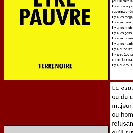
pour lui faire l
Il y a que le jo
supermarchés 
Il y a les maga
Il y a les gens
Il y a les pou
Il y a les gen
Il y a les couv
Il y a les mac
Il y a qu’on n’
Il y a eu 150 
contre leur pa
Il y a que tou
La «sou
ou du 
majeur
ou homm
refusant
qu’il su