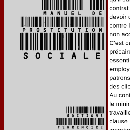
contrat
devoir 
contre 
non ac
C’est ce
précair
essenti
employ
patron
des cli
Au cont
le mini
travail
clause 
ignorée