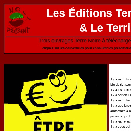
Les Éditions Te
& Le Terri
Trois ouvrages Terre Noire à télécharg
cliquez sur les couvertures pour consulter les présentat
Il y a les coli
kilo de riz, pa
Il y a les autr
Il y a parfois 
Il y a les coll
Il y a que lors
alimentaire à 
pauvres qui do
Il y a les réfl
Il y a ceux qu