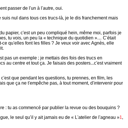
t passer de l'un à l'autre, oui.
suis nul dans tous ces trucs-là, je le dis franchement mais
 du papier, c'est un peu compliqué hein, même moi, parfois je
es, tu vois, un peu la « technique du quotidien »… C'était
e qu'elles font les filles ? Je veux voir avec Agnès, elle
t.
'est pas un exemple ; je mettais des fois des trucs en
cs au centre et tout ça. Je faisais des posters...c'est vraiment
e, c'est que pendant les questions, tu prennes, en film, les
is que ça ne t'empêche pas, à tout moment, d'intervenir pour
re : tu as commencé par publier la revue ou des bouquins ?
e, le seul qu’il y ait jamais eu de « L'atelier de l'agneau »
1
,