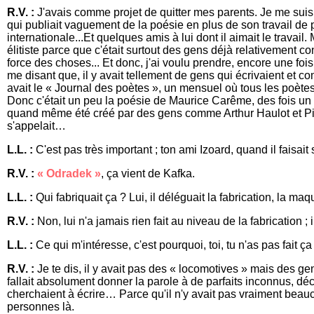
R.V. :
J'avais comme projet de quitter mes parents. Je me suis
qui publiait vaguement de la poésie en plus de son travail de p
internationale...Et quelques amis à lui dont il aimait le travail. M
élitiste parce que c'était surtout des gens déjà relativement co
force des choses... Et donc, j'ai voulu prendre, encore une foi
me disant que, il y avait tellement de gens qui écrivaient et com
avait le « Journal des poètes », un mensuel où tous les poètes 
Donc c'était un peu la poésie de Maurice Carême, des fois un 
quand même été créé par des gens comme Arthur Haulot et Pier
s'appelait…
L.L. :
C'est pas très important ; ton ami Izoard, quand il faisa
R.V. :
« Odradek »
, ça vient de Kafka.
L.L. :
Qui fabriquait ça ? Lui, il déléguait la fabrication, la maq
R.V. :
Non, lui n'a jamais rien fait au niveau de la fabrication ;
L.L. :
Ce qui m'intéresse, c'est pourquoi, toi, tu n'as pas fait ça
R.V. :
Je te dis, il y avait pas des « locomotives » mais des g
fallait absolument donner la parole à de parfaits inconnus, déc
cherchaient à écrire… Parce qu'il n'y avait pas vraiment be
personnes là.