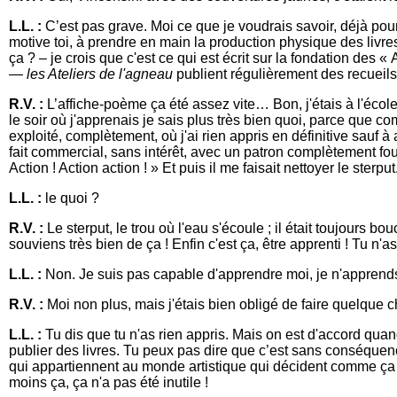
L.L. :
C’est pas grave. Moi ce que je voudrais savoir, déjà pour
motive toi, à prendre en main la production physique des livres
ça ? – je crois que c'est ce qui est écrit sur la fondation des 
—
les Ateliers de l'agneau
publient régulièrement des recueil
R.V. :
L’affiche-poème ça été assez vite… Bon, j'étais à l'école du 
le soir où j'apprenais je sais plus très bien quoi, parce que c
exploité, complètement, où j'ai rien appris en définitive sauf à 
fait commercial, sans intérêt, avec un patron complètement fou, 
Action ! Action action ! » Et puis il me faisait nettoyer le sterput
L.L. :
le quoi ?
R.V. :
Le sterput, le trou où l'eau s'écoule ; il était toujours b
souviens très bien de ça ! Enfin c'est ça, être apprenti ! Tu n'as
L.L. :
Non. Je suis pas capable d'apprendre moi, je n'apprends
R.V. :
Moi non plus, mais j'étais bien obligé de faire quelque c
L.L. :
Tu dis que tu n'as rien appris. Mais on est d'accord qu
publier des livres. Tu peux pas dire que c’est sans conséquence
qui appartiennent au monde artistique qui décident comme ça
moins ça, ça n'a pas été inutile !