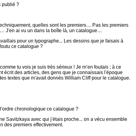
s publié ?
r, techniquement, quelles sont les premiers… Pas les premiers
l… J'en ai vu un dans la boîte là, un catalogue…
je travaillais pour un typographe... Les dessins que je faisais à
 foutu ce catalogue ?
 comme tu vois je suis très sérieux ! Je m’en foutais ; à ce
t écrit des articles, des gens que je connaissais l'époque
 des textes que m'avait donnés William Cliff pour le catalogue.
s l'ordre chronologique ce catalogue ?
ène Savitzkaya avec qui j'étais proche... on a vécu ensemble
n des premiers effectivement.