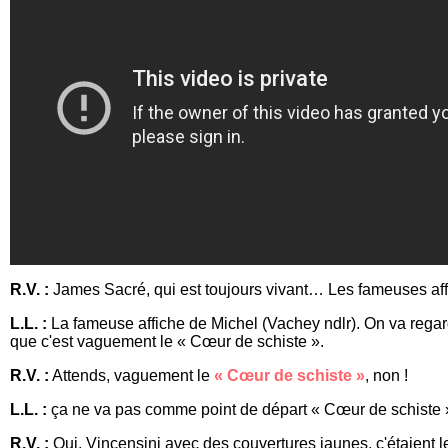
R.V. :
James Sacré, qui est toujours vivant… Les fameuses aff
L.L. :
La fameuse affiche de Michel (Vachey ndlr). On va regar
que c'est vaguement le « Cœur de schiste ».
R.V. :
Attends, vaguement le
« Cœur de schiste »
, non !
L.L. :
ça ne va pas comme point de départ « Cœur de schiste »
R.V. :
Oui, Vincensini avec des couvertures jaunes, c'étaient le