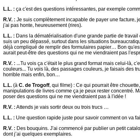
L.L. :
ça c'est des questions intéressantes, par exemple commen
R.V. :
Je suis complètement incapable de payer une facture, je 
j'ai pas honte, heureusement (rires).
L.L. :
Dans la dématérialisation d'une grande partie de travail
suis un peu dépassé, surtout dans les situations bureaucratiqu
déjà compliqué de remplir des formulaires papier… Bon qu'est-c
aurait peut-être des questions qui ne me viendraient pas l'espri
R.V. :
...Tu vois ça c'était le plus grand format mais celui-là, c
couleurs... Tu vois là, des passages couleurs, je faisais des tru
horrible mais enfin, bon…
L.L.
(à
C. de Trogoff
, qui filme) : Ce qui pourrait être chouett
manipulations de livres comme ça je peux rester concentré. Ma
poser des questions qui ne me viendraient pas à l'idée !
R.V. :
Attends je vais sortir deux ou trois trucs …
L.L. :
Une question rapide juste pour savoir comment on va fai
R.V. :
Des bouquins. J'ai commencé par publier un petit catalogu
dont j’ai quelques exemplaires.