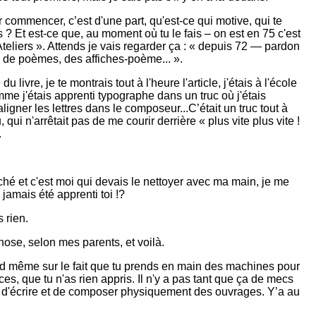
 commencer, c’est d'une part, qu'est-ce qui motive, qui te
 ? Et est-ce que, au moment où tu le fais – on est en 75 c'est
« Ateliers ». Attends je vais regarder ça : « depuis 72 — pardon
s de poèmes, des affiches-poème... ».
livre, je te montrais tout à l'heure l'article, j'étais à l'école
omme j'étais apprenti typographe dans un truc où j'étais
aligner les lettres dans le composeur...C’était un truc tout à
qui n'arrêtait pas de me courir derrière « plus vite plus vite !
.
ouché et c'est moi qui devais le nettoyer avec ma main, je me
 jamais été apprenti toi !?
 rien.
hose, selon mes parents, et voilà.
and même sur le fait que tu prends en main des machines pour
s, que tu n'as rien appris. Il n'y a pas tant que ça de mecs
 d'écrire et de composer physiquement des ouvrages. Y’a au