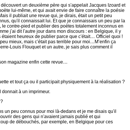
 découvert un deuxième père qui s'appelait Jacques Izoard et
oète lui-même, et qui avait envie de faire connaître la poésie
ais il publiait une revue qui, je dirais, était un petit peu
nnus, qu'il connaissait lui. Et que je connaissais un peu par la
s, le contre-pied et publier des poètes totalement inconnus en
me j'ai dit l'autre jour dans mon discours : en Belgique, il y
étaient heureux de publier parce que c'était… Officiel quoi !
peu mieux, mais c'était pas terrible pour moi…M’enfin ça
re-Louis Flouquet et un autre, je sais plus comment il
it son magazine enfin cette revue…
uette et tout ça ou il participait physiquement à la réalisation ?
 il donnait à un imprimeur.
 ?
ens un peu connus pour moi là-dedans et je me disais qu'il
ouvrir des gens qui n'avaient jamais publié et qui
aucoup de débouchés, par exemple, en Belgique pour ces