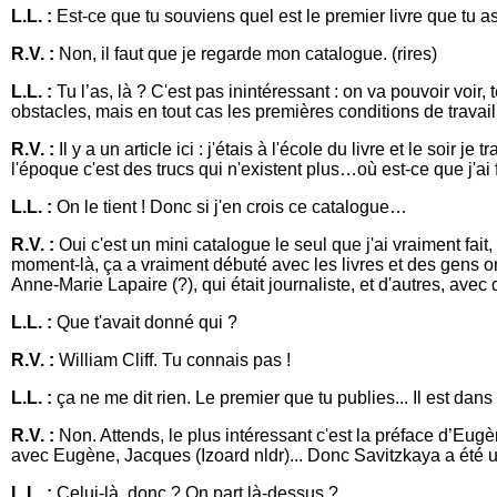
L.L. :
Est-ce que tu souviens quel est le premier livre que tu a
R.V. :
Non, il faut que je regarde mon catalogue. (rires)
L.L. :
Tu l’as, là ? C'est pas inintéressant : on va pouvoir voi
obstacles, mais en tout cas les premières conditions de travai
R.V. :
Il y a un article ici : j'étais à l'école du livre et le soir 
l'époque c'est des trucs qui n'existent plus…où est-ce que j'ai
L.L. :
On le tient ! Donc si j'en crois ce catalogue…
R.V. :
Oui c'est un mini catalogue le seul que j'ai vraiment fait,
moment-là, ça a vraiment débuté avec les livres et des gens on
Anne-Marie Lapaire (?), qui était journaliste, et d'autres, avec
L.L. :
Que t'avait donné qui ?
R.V. :
William Cliff. Tu connais pas !
L.L. :
ça ne me dit rien. Le premier que tu publies... Il est dan
R.V. :
Non. Attends, le plus intéressant c'est la préface d’Eug
avec Eugène, Jacques (Izoard nldr)... Donc Savitzkaya a été u
L.L. :
Celui-là, donc ? On part là-dessus ?