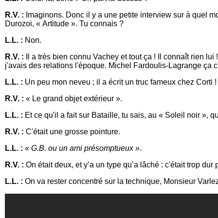
R.V. :
Imaginons. Donc il y a une petite interview sur à quel mo
Durozoi, « Artitude ». Tu connais ?
L.L. :
Non.
R.V. :
Il a très bien connu Vachey et tout ça ! Il connaît rien lui
j'avais des relations l'époque. Michel Fardoulis-Lagrange ça
L.L. :
Un peu mon neveu ; il a écrit un truc fameux chez Corti !
R.V. :
« Le grand objet extérieur ».
L.L. :
Et ce qu'il a fait sur Bataille, tu sais, au « Soleil noir », 
R.V. :
C'était une grosse pointure.
L.L. :
«
G.B. ou un ami présomptueux »
.
R.V. :
On était deux, et y’a un type qu’a lâché : c'était trop dur p
L.L. :
On va rester concentré sur la technique, Monsieur Varlez