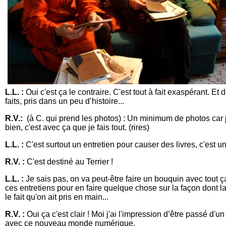
L.L. :
Oui c'est ça le contraire. C'est tout à fait exaspérant. Et
faits, pris dans un peu d’histoire...
R.V.:
(à C. qui prend les photos) : Un minimum de photos car j'
bien, c'est avec ça que je fais tout. (rires)
L.L. :
C'est surtout un entretien pour causer des livres, c'est un 
R.V. :
C'est destiné au Terrier !
L.L. :
Je sais pas, on va peut-être faire un bouquin avec tout ça.
ces entretiens pour en faire quelque chose sur la façon dont
le fait qu'on ait pris en main...
R.V. :
Oui ça c'est clair ! Moi j'ai l'impression d’être passé d'
avec ce nouveau monde numérique.