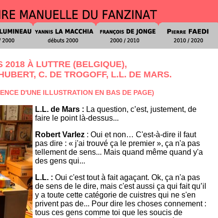
 2018 À LUTTRE (BELGIQUE),
UBERT, C. DE TROGOFF, L.L. DE MARS.
ENCE D'UNE ILLUSTRATION EN BAS DE PAGE)
L.L. de Mars :
La question, c’est, justement, de
faire le point là-dessus...
Robert Varlez
: Oui et non… C'est-à-dire il faut
pas dire : « j'ai trouvé ça le premier », ça n'a pas
tellement de sens... Mais quand même quand y'a
des gens qui...
L.L. :
Oui c'est tout à fait agaçant. Ok, ça n'a pas
de sens de le dire, mais c'est aussi ça qui fait qu’il
y a toute cette catégorie de cuistres qui ne s'en
privent pas de... Pour dire les choses connement :
tous ces gens comme toi que les soucis de