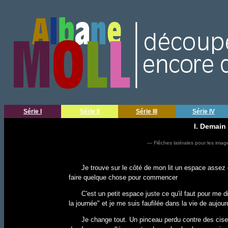
Série I
Série II
Série III
Série IV
I. Demain
— Flêches latérales pour les imag
Je trouve sur le côté de mon lit un espace assez 
faire quelque chose pour commencer
C'est un petit espace juste ce qu'il faut pour me d
la journée" et je me suis faufilée dans la vie de aujour
Je change tout. Un pinceau perdu contre des cise