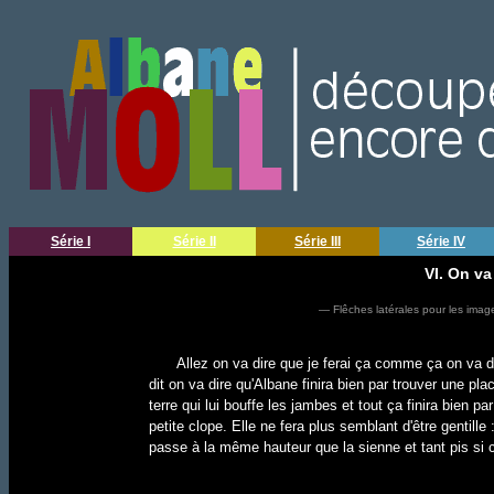
Série I
Série II
Série III
Série IV
VI. On va
— Flêches latérales pour les imag
Allez on va dire que je ferai ça comme ça on va d
dit on va dire qu'Albane finira bien par trouver une place
terre qui lui bouffe les jambes et tout ça finira bien p
petite clope. Elle ne fera plus semblant d'être gentille 
passe à la même hauteur que la sienne et tant pis si c