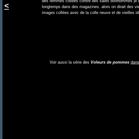
des femmes collées contre des sales bonhommes je 
<
longtemps dans des magazines. alors on dirait des vie
images collées avec de la colle neuve et de vieilles i
Voir aussi la série des
Voleurs de pommes
dans