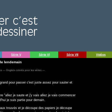
Série V
Série VI
Série VII
Vidéos
 le lendemain
es — Onglets colorés pour les séries —
grand pour passer c'est juste assez pour sauter et
ire "allez je saute et j'y vais allez je vais commencer
d'hui je suis partie pour demain.
aux trouvés et je découpe des papiers je découpe