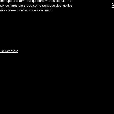
découpe des femmes qui sont mortes depuis très
ux collages alors que ce ne sont que des vieilles
dées collées contre un cerveau neuf.
 le Desordre