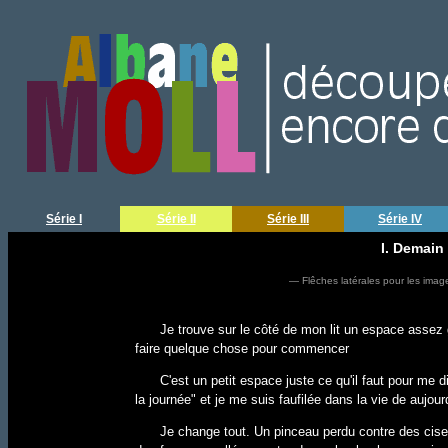
Série I
Série II
Série III
Série IV
I. Demain
— Flêches latérales pour les imag
Je trouve sur le côté de mon lit un espace assez 
faire quelque chose pour commencer
C'est un petit espace juste ce qu'il faut pour me d
la journée" et je me suis faufilée dans la vie de aujour
Je change tout. Un pinceau perdu contre des cise