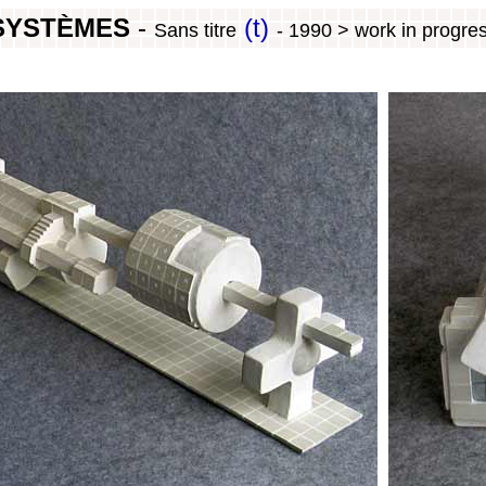
SYSTÈMES
-
(t)
Sans titre
- 1990 > work in progre