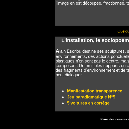
l'image en est découpée, fractionnée, t
Quelqu
L'installation, le sociopoè
A
lain Escriou destine ses sculptures, s
environnements, des actions ponctuelle
plastiques n'en sont pas le centre, mai
composant. De multiples supports ou ci
des fragments d'environnement et de t
peut dialoguer.
Manifestation transparence
Jeu paradigmatique N°5
5 voitures en cortège
Plans des oeuvres 