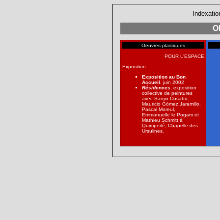
Indexatio
O
Oeuvres plastiques
POUR L'ESPACE
Exposition
Exposition au Bon
Accueil
, juin 2002
Résidences
, exposition
collective de peintures
avec Sanjin Cosabic,
Mauricio Gòmez Jaramillo,
Pascal Moreul,
Emmanuelle le Pogam et
Mathieu Schmitt à
Quimperlé, Chapelle des
Ursulines.