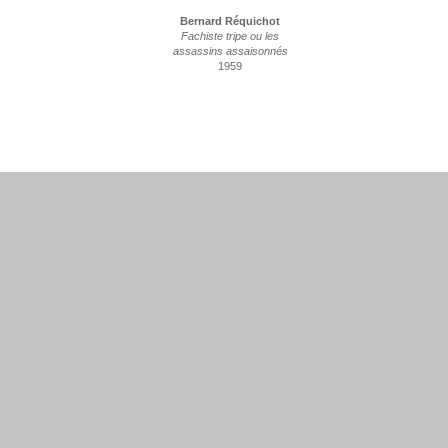
Bernard Réquichot
Fachiste tripe ou les
assassins assaisonnés
1959