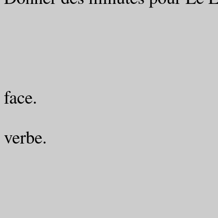
Pui
la rumeur 
aura chassé 
face.
On dira de lui 
verbe.