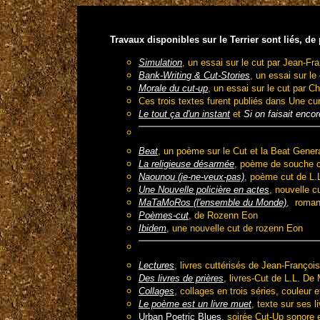
T
ravaux disponibles sur le Terrier sont liés, de
Simulation
, un essai sur le cut par Jean-F
Bank-Writing & Cut-Stories
, un essai sur le
Morale du cut-up
, un essai sur le cut par Ch
Ces trois textes furent publiés dans Une cu
Le tout ça d'un instant
et
Si on faisait enco
Beat
, un poème sur le Cut et la Beat Gener
La religieuse désarmée
, poème de souche c
Naounou (je-ne-veux-pas)
, poème cut de L.
Une Nouvelle policière en actes
, nouvelle c
MaTaMoRos (l'ensemble du Monde)
, roman
Poèmes-cut
, de Rozenn Eon
Ibidem
, une nouvelle cut de rozenn Eon
Lectures
, livres cuttérisés de Jean-Franço
Des livres de prières
, livres-Cut de L.L. De
Collages
, collages en trois séries, couleur 
Le poème est un livre muet
, texte sur ses 
Urban Poetric Blues
, soirée Cut-Up sonore 