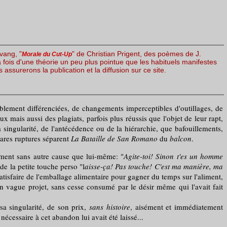
avang, "
" de Christian Prigent, des poèmes de J.
Morale du Cut-Up
la fois d'une théorie un peu plus pointue que les habituels manifestes
ssurerons la publication et la diffusion sur ce site.
blement différenciées, de changements imperceptibles d'outillages, de
mais aussi des plagiats, parfois plus réussis que l'objet de leur rapt,
 singularité, de l'antécédence ou de la hiérarchie, que bafouillements,
 rares ruptures séparent
La Bataille de San Romano
du
balcon
.
ement sans autre cause que lui-même: "
Agite-toi! Sinon t'es un homme
de la petite touche perso "l
aisse-ça! Pas touche! C'est ma manière, ma
atisfaire de l'emballage alimentaire pour gagner du temps sur l'aliment,
un vague projet, sans cesse consumé par le désir même qui l'avait fait
a singularité, de son prix,
sans histoire
, aisément et immédiatement
écessaire à cet abandon lui avait été laissé...