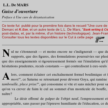
L.L. De MARS
Guise d'ouverture
Préface à Une cure de désyntaxication
Ce texte fut publié pour la première fois dans le recueil "Une cure de 
Demarc et
, et un autre texte de L.L. De Mars, "
R. Eon
Bank writing & Ct
post-dadas, et, par la même, d'un histoire (technologique). Jean-Fran
Consulter tous les textes disponibles sur le Cut à cette page
ul ne s'étonnerait — et moins encore ne s'indignerait — que de
supports, que des figures, des formulations poursuivies sur plus
que des enseignements si rigoureusement formés sur l'émulation qu'élèv
hésitations prudentes, reculs constants — qui contredisent à eux-seuls l
lors, comment éclairer cet enchaînement formel boulimique et f
mort!
", ce Saturne se retournant pour dévorer Goya, qui ramène tou
tambouille, place prise!
", qui consomme si vite et sans mâcher pour sav
qu'on va crever de faim le cul au sommet d'un monticule de bouffe, qu
naître?
Le désir effrené de palper de l'objet neuf, l'empressement et la p
appropriable, sans passer par l'épreuve humiliante de l'éducation, ce dé