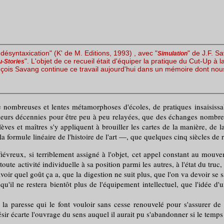
désyntaxication" (K' de M. Editions, 1993) , avec "
" de J.F. S
Simulation
". L'objet de ce recueil était d'équiper la pratique du Cut-Up à 
u-Stories
çois Savang continue ce travail aujourd'hui dans un mémoire dont nous a
 nombreuses et lentes métamorphoses d'écoles, de pratiques insaisissa
ieurs décennies pour être peu à peu relayées, que des échanges nombreux 
es et maîtres s'y appliquent à brouiller les cartes de la manière, de la
a formule linéaire de l'histoire de l'art —, que quelques cinq siècles de
iévreux, si terriblement assigné à l'objet, cet appel constant au mouv
te activité individuelle à sa position parmi les autres, à l'état du truc, 
oir quel goût ça a, que la digestion ne suit plus, que l'on va devoir se s
'il ne restera bientôt plus de l'équipement intellectuel, que l'idée d'
aresse qui le font vouloir sans cesse renouvelé pour s'assurer de s
sir écarte l'ouvrage du sens auquel il aurait pu s'abandonner si le temps n