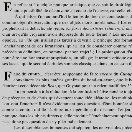
n refusant à quelque pratique artistique que ce soit le droit lé
toute possibilité de découverte au coeur de l'oeuvre, car celle-ci
À qui laisse-t'on aujourd'hui le temps de tirer des conclusions des 
comme objet d'observation que des objets morts, morts-nés... ( L'erreu
prophétisait la débâcle, «
le retour en force des artistes rétiniens à mi
d'un art qu'ils croyaient avoir dépossédé de toute forme ? Les méta
opaque, au
vide
qui n'allait pas tarder à devenir le principe des formu
l'enchaînement de ces formations, qu'au lieu de considérer comme rés
précède sa définition, en somme, par son trajet? ) La prolongation d
pour être une honteuse appropriation, un pillage; le terrain critique es
ses lacets, qui le second écrit des sonnets classiques dans un caisson d'
aire du cut-up... c'est être soupçonné de faire
encore
du
Cut-u
convaincre les plus entêtés goinfres du bond-en-avant, que le bo
fleurirent cette décennie
Beat
, que Guyotat pour un relent tardif des
12
La propension à la réduction, à la confusion hâtive ramène touj
de préceptes et de choix qui évacuent toute idée aléatoire, les multiple
l'on veut l'enterrer: Il n'est évidemment pas question d'être honnête s
contre le contrat qui lie l'écriture aux opérations du discours, l'enje
pratique dans les objets directs qu'elle produit: L'enchaînement opérato
n'est donc pas question de s'y plier radicalement.
Les dissemblances immenses qui séparent les oeuvres des précep