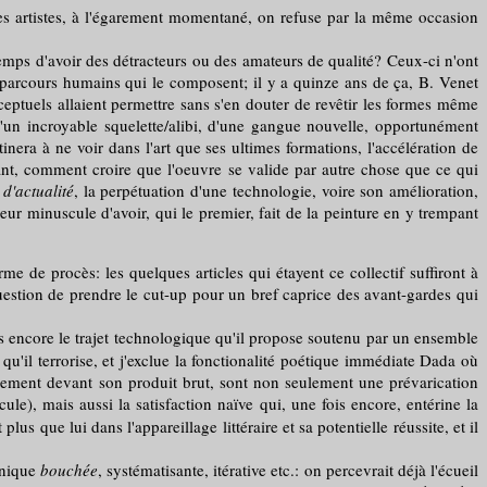
t les artistes, à l'égarement momentané, on refuse par la même occasion
mps d'avoir des détracteurs ou des amateurs de qualité? Ceux-ci n'ont
es parcours humains qui le composent; il y a quinze ans de ça, B. Venet
onceptuels allaient permettre sans s'en douter de revêtir les formes même
'un incroyable squelette/alibi, d'une gangue nouvelle, opportunément
inera à ne voir dans l'art que ses ultimes formations, l'accélération de
ant, comment croire que l'oeuvre se valide par autre chose que ce qui
d'actualité
, la perpétuation d'une technologie, voire son amélioration,
neur minuscule d'avoir, qui le premier, fait de la peinture en y trempant
rme de procès: les quelques articles qui étayent ce collectif suffiront à
question de prendre le cut-up pour un bref caprice des avant-gardes qui
ois encore le trajet technologique qu'il propose soutenu par un ensemble
 qu'il terrorise, et j'exclue la fonctionalité poétique immédiate Dada où
ssement devant son produit brut, sont non seulement une prévarication
le), mais aussi la satisfaction naïve qui, une fois encore, entérine la
 que lui dans l'appareillage littéraire et sa potentielle réussite, et il
anique
bouchée
, systématisante, itérative etc.: on percevrait déjà l'écueil