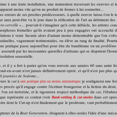
gitime à une lente installation, une maturation traversant les oeuvres e
 apparait moins vite qu'on ne produit de formes à lui soumettre...
erreurs de ses proches prédécesseurs, à quelle oeuvre laisse-t'on le te
r aura peut-être vu le jour dans la réification de l'art au détriment d
cro-cervelle
»... pouvait-il s'imaginer qu'à cette débâcle, les artistes c
morphoses formelles qu'ils avaient peu à peu engagées ont accouché d
lations à venir. Incurie alors d'autant moins démontrable que l'on s'obst
iduelles, vaguement testimoniales, on élève au rang de finalité. Pourt
'une pratique passe aujourd'hui pour être du banditisme ou un
problème 
t assourdi par les incessantes querelles d'artisans qui se disputent l'hon
isolation sensorielle.
p
, et il y a fort à parier qu'on vous renvoie aux années 60 sans autre fo
nd-en-avant n'est jamais définitivement opéré, et qu'il n'est pas plus 
0 journées de Sodome
...
ours le
cut
à
: je soulignerai une f
une pratique plus ou moins automatique
s procès qu'il engage contre l'écriture bourgeoise et la fiction du désir,
i l'on est terroriste, et le rigoureux respect méthodique du
cut
, l'ébahi
u que représente ce contrat (voir
dans cet opuscu
Bank-writing & cut-stories
ire dont le Cut-up n'est finalement que le prodrome, vaut probablement plus
teurs de la
Beat Generation
, éloignent à elles-seules l'idée d'une méc