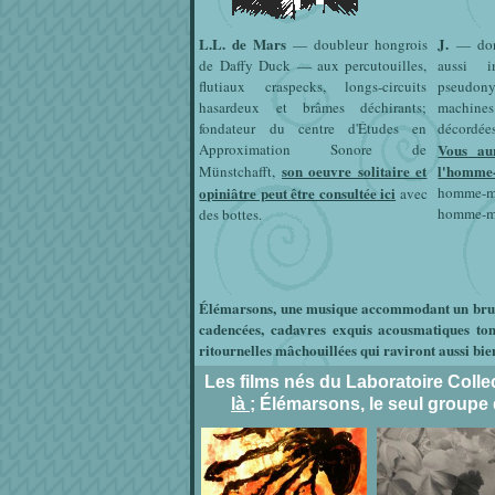
L.L. de Mars
J.
— doubleur hongrois
— dont
de Daffy Duck — aux percutouilles,
aussi i
flutiaux craspecks, longs-circuits
pseudo
hasardeux et brâmes déchirants;
machine
fondateur du centre d'Études en
décordées
Approximation Sonore de
Vous au
son oeuvre solitaire et
l'homm
Münstchafft,
opiniâtre peut être consultée ici
homme-
avec
homme-ma
des bottes.
Élémarsons, une musique accommodant un bruit
cadencées, cadavres exquis acousmatiques tom
ritournelles mâchouillées qui raviront aussi bie
Les films nés du Laboratoire Colle
là
; Élémarsons, le seul groupe