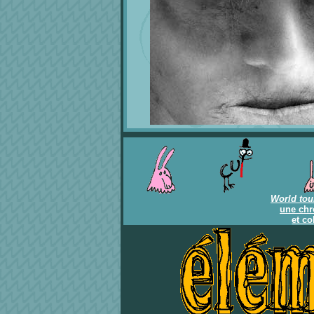
World tou
une chr
et co