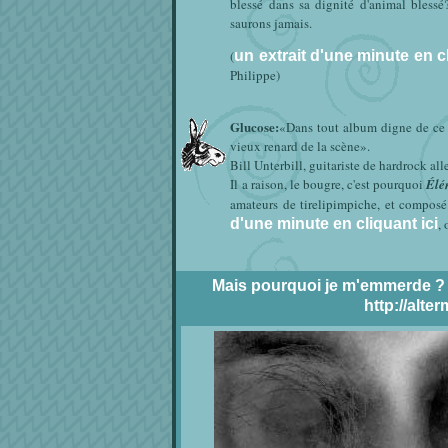
blessé dans sa dignité d'animal bless
saurons jamais.
(
un extrait d'une minute en cl
Philippe)
Glucose:
«Dans tout album digne de ce n
vieux renard de la scène».
Bill Unterbill, guitariste de hardrock al
Il a raison, le bougre, c'est pourquoi
Élé
amateurs de tirelipimpiche, et composé 
d'une minute en cliquant ici
,
Mais pourquoi je m'emmerde ? En
http://alt