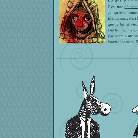
C
e qu'il y a d'i
C'est une
démarc
ça: ça fonctionne
Élémarsons, c'est i
que je les ai vus,
fonctionne bien, c
j'insisterais surt
fonctionnement. S
Louis