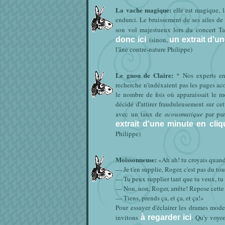
La vache magique:
elle est magique, 
endurci. Le bruissement de ses ailes de 
son vol majestueux lors du concert Ta
donc ici
. (sinon,
un extrait d'un
l'âne contre-nature Philippe)
Le gnou de Claire:
* Nos experts en
recherche n'indéxaient pas les pages a
le nombre de fois où apparaissait le 
décidé d'attirer frauduleusement sur c
avec un taux de
acousmatique
par par
extrait d'une minute en cliq
Philippe)
Moissonneuse:
«Ah ah! tu croyais quand 
— Je t'en supplie, Roger, c'est pas du tou
— Tu peux supplier tant que tu veux, tu n
— Non, non, Roger, arrête! Repose cette 
— Tiens, prends ça, et ça, et ça!»
Pour essayer d'éclairer les drames mod
invitons
à regarder ici
. Qu'y voyo