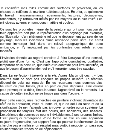
Je considère mes toiles comme des surfaces de projection, où les
choses se reflètent de manière kaléidoscopique. En effet, ce qui motive
le travail : environnements, événements, lectures, découvertes,
rencontres, s’y retrouvent mêlés par les moyens de la picturalité. Les
principaux acteurs en sont donc matière et couleur.
Ce sont les propriétés même de la peinture qui ont pour fonction de
faire apparaître non pas la représentation d’un paysage par exemple,
ou l’illustration d’un phénomène tel que le déplacement au sein de ce
paysage, mais les indications d’une ambiance particulière. Ce serait
comme immerger l’œil dans un relevé topographique de cette
ambiance, en l’y impliquant par les contrastes des reliefs et des
tonalités.
L’invitation donnée au regard consiste à faire l’analyse d’une densité,
plutôt que d’une forme. C’est par l’approche quantitative, qualitative,
temporelle de la peinture, que l’idée d’un contexte peut être identifiée, et
que le besoin d’appréhender, voire d’interpréter, peut être satisfait.
Dans
La perfection inhérente à la vie
, Agnès Martin dit ceci : « Les
œuvres d’art ne sont pas conçues de propos délibéré. La réaction
dépend de celui qui regarde. En les regardant nous sommes plus
heureux ou plus tristes, plus en paix ou plus déprimés. Une œuvre
peut provoquer le désir, l’impuissance, l’agressivité ou le remords. La
cause de cette réaction ne se trouve pas dans l’œuvre. »
Pour cette raison, mes recherches en peinture inclinent davantage du
côté de la sensation, voire du sensuel, que de celui du sens et de la
signification. Je ne m’attends pas à trouver un ordre ou un système. La
proposition fait toujours état des heurts, des accidents, des hasards.
L’expérience du concret se cogne inévitablement à ses propres limites.
C’est pourquoi l’émergence d’une forme se fixe en une apparition
toujours fragmentaire, par rapport à ce qui pourrait la déterminer. Je ne
cherche pas à maîtriser un résultat mais plutôt à négocier un passage,
en inscrivant les traces de ce déplacement.