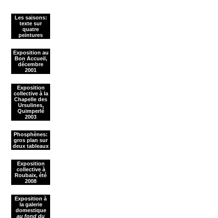
Les saisons:
texte sur
quatre
peintures
Exposition au
Bon Accueil,
décembre
2001
Exposition
collective à la
Chapelle des
Ursulines,
Quimperlé
2003
Phosphènes:
gros plan sur
deux tableaux
Exposition
collective à
Roubaix, été
2008
Exposition à
la galerie
domestique
au fond du