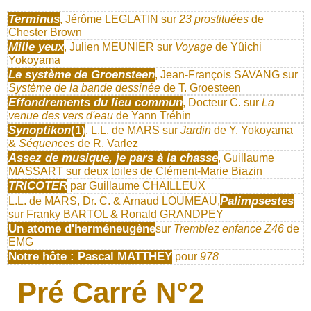
Terminus
, Jérôme LEGLATIN sur
23 prostituées
de
Chester Brown
Mille yeux
, Julien MEUNIER sur
Voyage
de Yûichi
Yokoyama
Le système de Groensteen
, Jean-François SAVANG sur
Système de la bande dessinée
de T. Groesteen
Effondrements du lieu commun
, Docteur C. sur
La
venue des vers d'eau
de Yann Tréhin
Synoptikon
(1)
, L.L. de MARS sur
Jardin
de Y. Yokoyama
&
Séquences
de R. Varlez
Assez de musique, je pars à la chasse
, Guillaume
MASSART sur deux toiles de Clément-Marie Biazin
TRICOTER
par Guillaume CHAILLEUX
Palimpsestes
L.L. de MARS, Dr. C. & Arnaud LOUMEAU,
sur Franky BARTOL & Ronald GRANDPEY
Un atome d'herméneugène
sur
Tremblez enfance Z46
de
EMG
Notre hôte : Pascal MATTHEY
pour
978
Pré Carré N°2