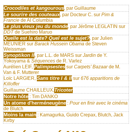
Crocodiles et kangourous
, par Guillaume
Le sourire des couteaux
, par Docteur C. sur
Pim &
Francie
de Al Columbia
Le plus vieux jeu du monde
, par Jérôme LEGLATIN sur
DDT
de Suehiro Maruo
Quelle est la date? Quel est le sujet?
, par Julien
MEUNIER sur
Barack Hussein Obama
de Steven
Weissman
Synoptikon II
, par L.L. de MARS sur
Jardin
de Y.
Yokoyama &
Séquences
de R. Varlez
Palimpsestes
Aurélien LEIF,
sur
Carpets’ Bazaar
de M.
Van & F. Mutterer
Sans titre I & II
Loïc LARGIER,
sur
676 apparitions de
Killoffer
Tricoter
Guillaume CHAILLEUX,
Notre hôte
: Tim DANKO
Un atome d'herméneugène
:
Pour en finir avec le cinéma
de Blutch
Moins la main
: Kamagurka, Guido Crepax, Blutch, Jack
Kirby