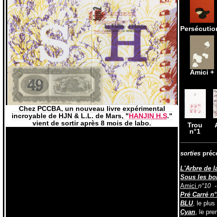
Persécutio
Amici +
Chez PCCBA, un nouveau livre expérimental
incroyable de HJN & L.L. de Mars, "
HANJIN H.S
."
vient de sortir après 8 mois de labo.
Trou
n°1
sorties
préc
L'Arbre de 
Sous les bo
Amici
n°10
- 
Pré Carré n
BLU
, le plu
Cyan
, le pr