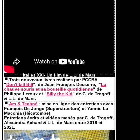
Italies XXI- Un film de L.L. de Mars
Trois nouveaux livres réalisés par PCCBA :
"
Don't kill Bill
", de Jean-François Desserre, "
La
chauve souris et sa bouteille quotidienne
" de
Philippe Leroux et "
Billy the Kid
" de C. de Trogoff
& L.L. de Mars.
Ars & Techné
: mise en ligne des entretiens avec
François De Jonge (Superstructure) et Yannis La
Macchia (Hécatombe).
Entretiens écrits et vidéos menés par C. de Trogoff,
Alexandra Achard & L.L. de Mars entre 2018 et
2021.