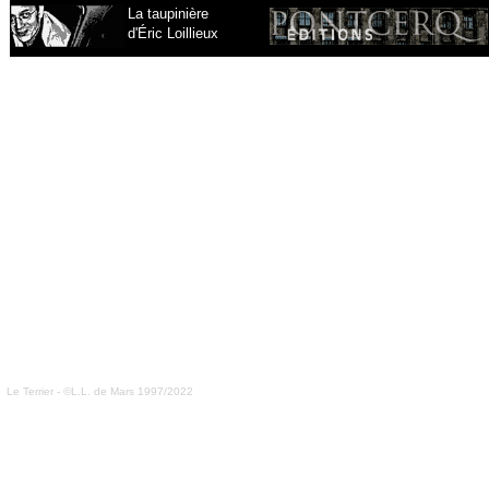
La taupinière
d'Éric Loillieux
Le Terrier - ©L.L. de Mars 1997/2022