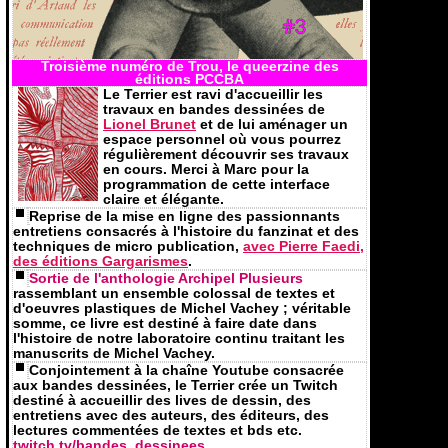
Troisième numéro de Trou, le queerzine des
éditions PCCBA
Le Terrier est ravi d'accueillir les
travaux en bandes dessinées de
Lionel Brunet
et de lui aménager un
espace personnel où vous pourrez
régulièrement découvrir ses travaux
en cours. Merci à Marc pour la
programmation de cette interface
claire et élégante.
Reprise de la mise en ligne des passionnants
entretiens consacrés à l'histoire du fanzinat et des
techniques de micro publication,
avec Pierre Faedi,
des éditions Gargarismes
.
Sortie de l'anthologie Archipel Plusieurs
rassemblant un ensemble colossal de textes et
d'oeuvres plastiques de Michel Vachey ; véritable
somme, ce livre est destiné à faire date dans
l'histoire de notre laboratoire continu traitant les
manuscrits de Michel Vachey.
Conjointement à la chaîne Youtube consacrée
aux bandes dessinées, le Terrier crée un Twitch
destiné à accueillir des lives de dessin, des
entretiens avec des auteurs, des éditeurs, des
lectures commentées de textes et bds etc.
twitch.tv/bandes_dessinees