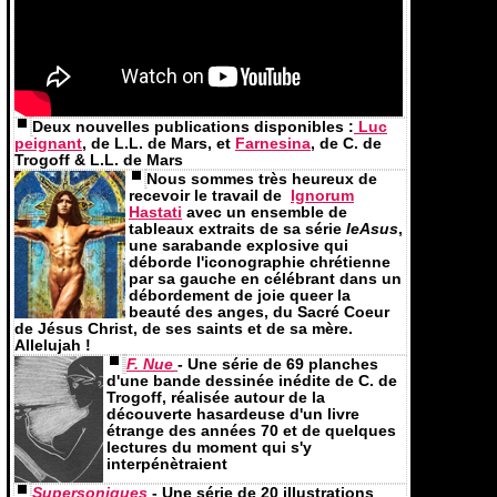
Deux nouvelles publications disponibles :
Luc
peignant
, de L.L. de Mars, et
Farnesina
, de C. de
Trogoff & L.L. de Mars
Nous sommes très heureux de
recevoir le travail de
Ignorum
Hastati
avec un ensemble de
tableaux extraits de sa série
IeAsus
,
une sarabande explosive qui
déborde l'iconographie chrétienne
par sa gauche en célébrant dans un
débordement de joie queer la
beauté des anges, du Sacré Coeur
de Jésus Christ, de ses saints et de sa mère.
Allelujah !
F. Nue
- Une série de 69 planches
d'une bande dessinée inédite de C. de
Trogoff,
réalisée
autour de la
découverte hasardeuse d'un livre
étrange des années 70 et de quelques
lectures du moment qui s'y
interpénètraient
Supersoniques
- Une série de 20 illustrations