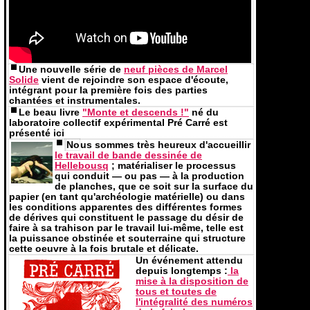
Une nouvelle série de
neuf pièces de Marcel
Solide
vient de rejoindre son espace d'écoute,
intégrant pour la première fois des parties
chantées et instrumentales.
Le beau livre
"Monte et descends !"
né du
laboratoire collectif expérimental Pré Carré est
présenté ici
No
us sommes très heureux d'accueillir
le travail de bande dessinée de
Hellebousq
; matérialiser le processus
qui conduit — ou pas — à la production
de planches, que ce soit sur la surface du
papier (en tant qu'archéologie matérielle) ou dans
les conditions apparentes des différentes formes
de dérives qui constituent le passage du désir de
faire à sa trahison par le travail lui-même, telle est
la puissance obstinée et souterraine qui structure
cette oeuvre à la fois brutale et délicate.
Un événement attendu
depuis longtemps :
la
mise à la disposition de
tous et toutes de
l'intégralité des numéros