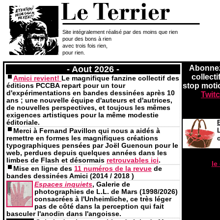
Site intégralement réalisé par des moins que rien
pour des bons à rien
avec trois fois rien,
pour rien.
Abonne
- Aout 2026 -
collect
Amici revient!
Le magnifique fanzine collectif des
éditions PCCBA repart pour un tour
stop moti
d'expérimentations en bandes dessinées après 10
Twit
ans ; une nouvelle équipe d'auteurs et d'autrices,
de nouvelles perspectives, et toujous les mêmes
exigences artistiques pour la même modestie
éditoriale.
Merci à Fernand Pavillon qui nous a aidés à
remettre en formes les magnifiques créations
typographiques pensées par Joël Guenoun pour le
web, perdues depuis quelques années dans les
limbes de Flash et désormais
retrouvables ici
.
le
Mise en ligne des
11 numéros de la revue
de
bandes dessinées Amici (2014 / 2018 )
Espaces inquiets
, Galerie de
photographies de L.L. de Mars (1998/2026)
consacrées à l'Unheimliche, ce très léger
pas de côté dans la perception qui fait
basculer l'anodin dans l'angoisse.