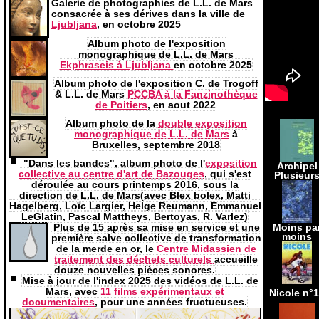
Galerie de photographies de L.L. de Mars
consacrée à ses dérives dans la ville de
Ljubljana
, en octobre 2025
Album photo de l'exposition
monographique de L.L. de Mars
Ekphraseis à Ljubljana
en octobre 2025
Album photo de l'exposition C. de Trogoff
& L.L. de Mars
PCCBA à la Fanzinothèque
de Poitiers
, en aout 2022
Album photo de la
double exposition
monographique de L.L. de Mars
à
Bruxelles, septembre 2018
"Dans les bandes", album photo de l'
exposition
Archipel
collective au centre d'art de Bazouges
, qui s'est
Plusieur
déroulée au cours printemps 2016, sous la
direction de L.L. de Mars(avec Blex bolex, Matti
Hagelberg, Loïc Largier, Helge Reumann, Emmanuel
LeGlatin, Pascal Mattheys, Bertoyas, R. Varlez)
Plus de 15 après sa mise en service et une
Moins pa
moins
première salve collective de transformation
de la merde en or, le
Centre Midassien de
traitement des déchets culturels
accueille
douze nouvelles pièces sonores.
Mise à jour de l'index 2025 des vidéos de L.L. de
Mars, avec
11 films expérimentaux et
Nicole n°
documentaires
, pour une années fructueuses.