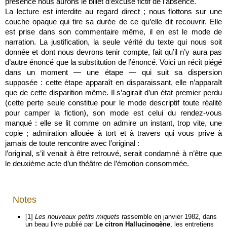
présence nous aurons le billet d’excuse fictif de l’absence.
La lecture est interdite au regard direct ; nous flottons sur une
couche opaque qui tire sa durée de ce qu’elle dit recouvrir. Elle
est prise dans son commentaire même, il en est le mode de
narration. La justification, la seule vérité du texte qui nous soit
donnée et dont nous devrons tenir compte, fait qu’il n’y aura pas
d’autre énoncé que la substitution de l’énoncé. Voici un récit piégé
dans un moment — une étape — qui suit sa dispersion
supposée : cette étape apparaît en disparaissant, elle n’apparaît
que de cette disparition même. Il s’agirait d’un état premier perdu
(cette perte seule constitue pour le mode descriptif toute réalité
pour camper la fiction), son mode est celui du rendez-vous
manqué : elle se lit comme on admire un instant, trop vite, une
copie ; admiration allouée à tort et à travers qui vous prive à
jamais de toute rencontre avec l’original :
l’original, s’il venait à être retrouvé, serait condamné à n’être que
le deuxième acte d’un théâtre de l’émotion consommée.
Notes
[1]
Les nouveaux petits miquets
rassemble en janvier 1982, dans
un beau livre publié par
Le citron Hallucinogène
, les entretiens