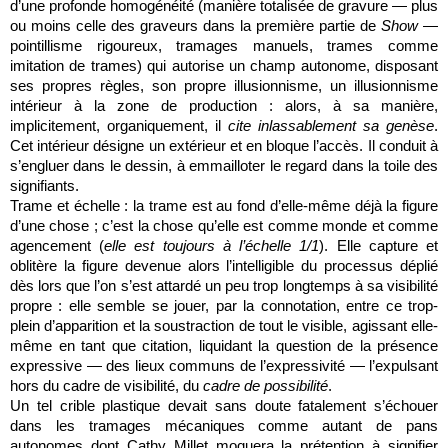
d’une profonde homogénéité (manière totalisée de gravure — plus
ou moins celle des graveurs dans la première partie de
Show
—
pointillisme rigoureux, tramages manuels, trames comme
imitation de trames) qui autorise un champ autonome, disposant
ses propres règles, son propre illusionnisme, un illusionnisme
intérieur à la zone de production : alors, à sa manière,
implicitement, organiquement, il
cite inlassablement sa genèse
.
Cet intérieur désigne un extérieur et en bloque l’accès. Il conduit à
s’engluer dans le dessin, à emmailloter le regard dans la toile des
signifiants.
Trame et échelle : la trame est au fond d’elle-même déjà la figure
d’une chose ; c’est la chose qu’elle est comme monde et comme
agencement (
elle est toujours à l’échelle 1/1
). Elle capture et
oblitère la figure devenue alors l’intelligible du processus déplié
dès lors que l’on s’est attardé un peu trop longtemps à sa visibilité
propre : elle semble se jouer, par la connotation, entre ce trop-
plein d’apparition et la soustraction de tout le visible, agissant elle-
même en tant que citation, liquidant la question de la présence
expressive — des lieux communs de l’expressivité — l’expulsant
hors du cadre de visibilité, du
cadre de possibilité
.
Un tel crible plastique devait sans doute fatalement s’échouer
dans les tramages mécaniques comme autant de pans
autonomes dont Cathy Millet moquera la prétention à signifier