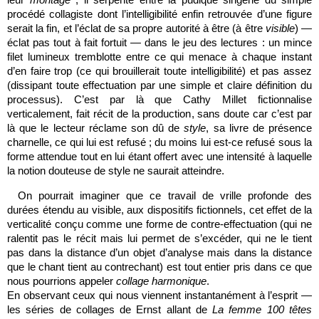
procédé collagiste dont l’intelligibilité enfin retrouvée d’une figure
serait la fin, et l’éclat de sa propre autorité à être (à être
visible
) —
éclat pas tout à fait fortuit — dans le jeu des lectures : un mince
filet lumineux tremblotte entre ce qui menace à chaque instant
d’en faire trop (ce qui brouillerait toute intelligibilité) et pas assez
(dissipant toute effectuation par une simple et claire définition du
processus). C’est par là que Cathy Millet fictionnalise
verticalement, fait récit de la production, sans doute car c’est par
là que le lecteur réclame son dû de
style
, sa livre de présence
charnelle, ce qui lui est refusé ; du moins lui est-ce refusé sous la
forme attendue tout en lui étant offert avec une intensité à laquelle
la notion douteuse de style ne saurait atteindre.
On pourrait imaginer que ce travail de vrille profonde des
durées étendu au visible, aux dispositifs fictionnels, cet effet de la
verticalité conçu comme une forme de contre-effectuation (qui ne
ralentit pas le récit mais lui permet de s’excéder, qui ne le tient
pas dans la distance d’un objet d’analyse mais dans la distance
que le chant tient au contrechant) est tout entier pris dans ce que
nous pourrions appeler
collage harmonique
.
En observant ceux qui nous viennent instantanément à l’esprit —
les séries de collages de Ernst allant de
La femme 100 têtes