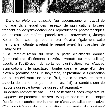
Dans sa
Note sur cathexis
(qui accompagne un travail de
montage dans lequel des réseaux de significations forcées
frappent en
désyntaxication
des reproductions photographiques
de tableaux de maîtres parcellaires et renversées), Joseph
Kosuth écrit ceci, qui pourrait bien éclairer également cette
membrane flottante arrêtant le regard
avant
les planches de
Cathy Millet :
« la restructuration du sens à partir d’éléments donnés
(combinaisons d’éléments trouvés, inventés ou mal utilisés)
aboutit à l’oblitération de certaines significations par d’autres
significations : le spectateur tombe dans le piège d’un des
niveaux (comme dans un labyrinthe) et présume la signification
de tout en éclipsant une partie. Bref, quand ce travail est perçu
au-delà de sa forme (comment il est fait) la combinaison de
rapports qui est le travail (ce qui est fait) apparaît. »
Un certain nombre de sas — ces oblitérations nées d’opérateurs
supposés
de production de sens évoqués par Kosuth — bloque
l’accès aux planches par la création d’une verticalité connotative.
C’est précisément de la connotation — du moins du
sentiment