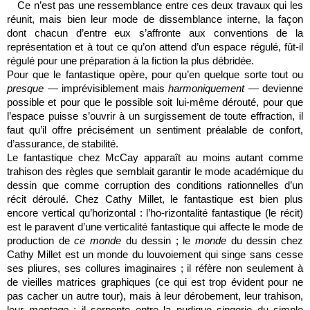
Ce n’est pas une ressemblance entre ces deux travaux qui les
réunit, mais bien leur mode de dissemblance interne, la façon
dont chacun d’entre eux s’affronte aux conventions de la
représentation et à tout ce qu’on attend d’un espace régulé, fût-il
régulé pour une préparation à la fiction la plus débridée.
Pour que le fantastique opère, pour qu’en quelque sorte tout ou
presque
— imprévisiblement mais
harmoniquement
— devienne
possible et pour que le possible soit lui-même dérouté, pour que
l’espace puisse s’ouvrir à un surgissement de toute effraction, il
faut qu’il offre précisément un sentiment préalable de confort,
d’assurance, de stabilité.
Le fantastique chez McCay apparaît au moins autant comme
trahison des règles que semblait garantir le mode académique du
dessin que comme corruption des conditions rationnelles d’un
récit déroulé. Chez Cathy Millet, le fantastique est bien plus
encore vertical qu’horizontal : l’ho-rizontalité fantastique (le récit)
est le paravent d’une verticalité fantastique qui affecte le mode de
production de
ce monde
du dessin ; le
monde
du dessin chez
Cathy Millet est un monde du louvoiement qui singe sans cesse
ses pliures, ses collures imaginaires ; il réfère non seulement à
de vieilles matrices graphiques (ce qui est trop évident pour ne
pas cacher un autre tour), mais à leur dérobement, leur trahison,
leur
montage
; il serpente entre la pudique singerie du simple