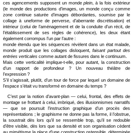
ces agencements supposent un monde
plein
, à la fois extérieur
(le monde des productions d’images, un monde conçu comme
zone continue saturée d’images débordantes, soumise par le
collage à uneforme de perverse, d’aberrante discrétisation) et
intérieur (celui de l’aménagement et de la conduite d’un récit, de
l’établissement de ses règles de cohérence), les deux étant
également corrompus l’un par l’autre :
monde étendu que les séquences révèlent dans un état malade,
monde produit que les collages disloquent,
faisant partout des
entrées verticales
comme autant de fissures dans le continuum.
Mais cette verticalité implique-t-elle, pour autant, la construction
d’un rapport de profondeur ? Un nouveau théâtre de
l’expression ?
S’il s’agissait, plutôt, d’un tour de force par lequel un domaine de
l’espace s’était vu transformé en domaine du temps ?
C’est par la notion d’avant-plan — celui, frontal, des effets de
montage se frottant à celui, imbriqué, des illusionnismes narratifs
— que se poursuit l’instruction graphique d’un procès des
représentations ; le graphisme ne donne pas la forme, il l’obstrue,
la soustrait dès lors qu’il se ressemble trop, qu’il se redouble
d’être visible, dès lors que sa densité et son organisation cèdent
au mimétisme la place d’une construction ostensible, déterminée