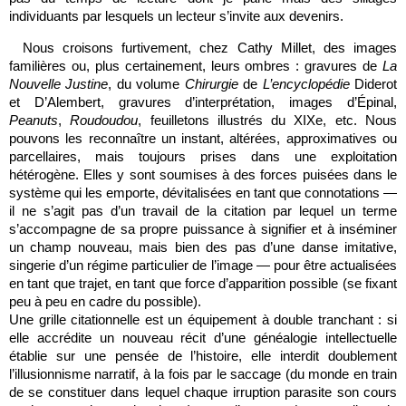
individuants par lesquels un lecteur s’invite aux devenirs.
Nous croisons furtivement, chez Cathy Millet, des images
familières ou, plus certainement, leurs ombres : gravures de
La
Nouvelle Justine
, du volume
Chirurgie
de
L’encyclopédie
Diderot
et D’Alembert, gravures d’interprétation, images d’Épinal,
Peanuts
,
Roudoudou
, feuilletons illustrés du XIXe, etc. Nous
pouvons les reconnaître un instant, altérées, approximatives ou
parcellaires, mais toujours prises dans une exploitation
hétérogène. Elles y sont soumises à des forces puisées dans le
système qui les emporte, dévitalisées en tant que connotations —
il ne s’agit pas d’un travail de la citation par lequel un terme
s’accompagne de sa propre puissance à signifier et à inséminer
un champ nouveau, mais bien des pas d’une danse imitative,
singerie d’un régime particulier de l’image — pour être actualisées
en tant que trajet, en tant que force d’apparition possible (se fixant
peu à peu en cadre du possible).
Une grille citationnelle est un équipement à double tranchant : si
elle accrédite un nouveau récit d’une généalogie intellectuelle
établie sur une pensée de l’histoire, elle interdit doublement
l’illusionnisme narratif, à la fois par le saccage (du monde en train
de se constituer dans lequel chaque irruption parasite son cours