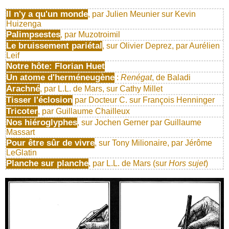
Il n'y a qu'un monde
, par Julien Meunier sur Kevin
Huizenga
Palimpsestes
, par Muzotroimil
Le bruissement pariétal
, sur Olivier Deprez, par Aurélien
Leif
Notre hôte: Florian Huet
Un atome d'herméneugène
:
Renégat
, de Baladi
Arachné
, par L.L. de Mars, sur Cathy Millet
Tisser l'éclosion
par Docteur C. sur François Henninger
Tricoter
, par Guillaume Chailleux
Nos hiéroglyphes
, sur Jochen Gerner par Guillaume
Massart
Pour être sûr de vivre
, sur Tony Milionaire, par Jérôme
LeGlatin
Planche sur planche
, par L.L. de Mars (sur
Hors sujet
)