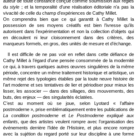
auteur de toute constance conçue comme soumission aux règles
du
style
; et la temporalité d’une réalisation éditoriale n’a pas la
vivacité de celle du champ d’expériences de Cathy Millet.
On comprendra bien que ce qui garantit à Cathy Millet la
possession de ses moyens créatifs est bien l’ivresse qu’ils
autorisent dans l’expérimentation et non la collection d’objets qui
en découlent ni leur cloisonnement dans des critères, des
marqueurs formels, en gros, des unités de mesure et d’échange.
Il est difficile de ne pas voir en reflet dans cette défiance de
Cathy Millet à l’égard d’une pensée consommée de la modernité
ce qui, à travers quelques autres œuvres singulières de la même
période, concentre un même traitement historique et artistique, un
même rejet des typologies établies par la toute neuve histoire de
l’art moderne et ses tentatives de lier et périodiser pour mieux les
lisser, les associer — dans des sillages, des mouvements, des
buts, des enjeux — des singularités éclatées.
C’est au moment où se joue, selon Lyotard « l’affaire
postmoderne », prise emblématiquement entre les publications de
La condition postmoderne
et
Le Postmoderne expliqué aux
enfants
, que des artistes veulent rompre avec l’organisation des
événements derrière l’Idée de l’Histoire, et plus encore rompre
avec la sujétion du regard porté sur leur discipline à une forme