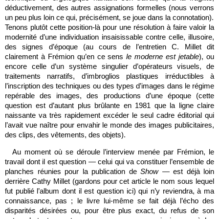
déductivement, des autres assignations formelles (nous verrons
un peu plus loin ce qui, précisément, se joue dans la connotation).
Tenons plutôt cette position-là pour une résolution à faire valoir la
modernité d’une individuation insaisissable contre celle, illusoire,
des signes d’époque (au cours de l’entretien C. Millet dit
clairement à Frémion qu’en ce sens
le moderne est jetable
), ou
encore celle d’un système singulier d’opérateurs visuels, de
traitements narratifs, d’imbroglios plastiques irréductibles à
l’inscription des techniques ou des types d’images dans le régime
repérable des images, des productions d’une époque (cette
question est d’autant plus brûlante en 1981 que la ligne claire
naissante va très rapidement excéder le seul cadre éditorial qui
l’avait vue naître pour envahir le monde des images publicitaires,
des clips, des vêtements, des objets).
Au moment où se déroule l’interview menée par Frémion, le
travail dont il est question — celui qui va constituer l’ensemble de
planches réunies pour la publication de
Show
— est déjà loin
derrière Cathy Millet (gardons pour cet article le nom sous lequel
fut publié l’album dont il est question ici) qui n’y reviendra, à ma
connaissance, pas ; le livre lui-même se fait déjà l’écho des
disparités désirées ou, pour être plus exact, du refus de son