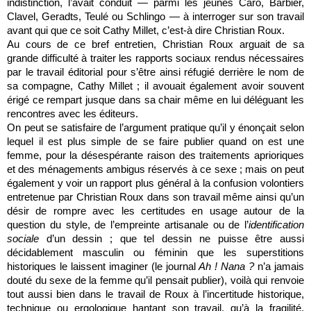
indistinction, l’avait conduit — parmi les jeunes Caro, Barbier,
Clavel, Geradts, Teulé ou Schlingo — à interroger sur son travail
avant qui que ce soit Cathy Millet, c’est-à dire Christian Roux.
Au cours de ce bref entretien, Christian Roux arguait de sa
grande difficulté à traiter les rapports sociaux rendus nécessaires
par le travail éditorial pour s’être ainsi réfugié derrière le nom de
sa compagne, Cathy Millet ; il avouait également avoir souvent
érigé ce rempart jusque dans sa chair même en lui déléguant les
rencontres avec les éditeurs.
On peut se satisfaire de l’argument pratique qu’il y énonçait selon
lequel il est plus simple de se faire publier quand on est une
femme, pour la désespérante raison des traitements aprioriques
et des ménagements ambigus réservés à ce sexe ; mais on peut
également y voir un rapport plus général à la confusion volontiers
entretenue par Christian Roux dans son travail même ainsi qu’un
désir de rompre avec les certitudes en usage autour de la
question du style, de l’empreinte artisanale ou de l’
identification
sociale
d’un dessin ; que tel dessin ne puisse être aussi
décidablement masculin ou féminin que les superstitions
historiques le laissent imaginer (le journal
Ah ! Nana ?
n’a jamais
douté du sexe de la femme qu’il pensait publier), voilà qui renvoie
tout aussi bien dans le travail de Roux à l’incertitude historique,
technique ou ergologique hantant son travail, qu’à la fragilité,