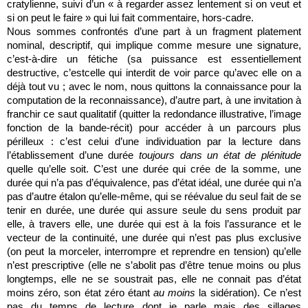
cratylienne, suivi d’un « à regarder assez lentement si on veut et
si on peut le faire » qui lui fait commentaire, hors-cadre.
Nous sommes confrontés d’une part à un fragment platement
nominal, descriptif, qui implique comme mesure une signature,
c’est-à-dire un fétiche (sa puissance est essentiellement
destructive, c’estcelle qui interdit de voir parce qu’avec elle on a
déjà tout vu ; avec le nom, nous quittons la connaissance pour la
computation de la reconnaissance), d’autre part, à une invitation à
franchir ce saut qualitatif (quitter la redondance illustrative, l’image
fonction de la bande-récit) pour accéder à un parcours plus
périlleux : c’est celui d’une individuation par la lecture dans
l’établissement d’une durée
toujours dans un état de plénitude
quelle qu’elle soit. C’est une durée qui crée de la somme, une
durée qui n’a pas d’équivalence, pas d’état idéal, une durée qui n’a
pas d’autre étalon qu’elle-même, qui se réévalue du seul fait de se
tenir en durée, une durée qui assure seule du sens produit par
elle, à travers elle, une durée qui est à la fois l’assurance et le
vecteur de la continuité, une durée qui n’est pas plus exclusive
(on peut la morceler, interrompre et reprendre en tension) qu’elle
n’est prescriptive (elle ne s’abolit pas d’être tenue moins ou plus
longtemps, elle ne se soustrait pas, elle ne connait pas d’état
moins zéro, son état zéro étant
au moins
la sidération). Ce n’est
pas du temps de lecture dont je parle mais des sillages