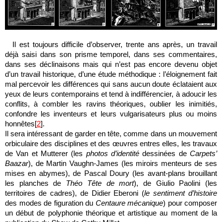
Il est toujours difficile d’observer, trente ans après, un travail
déjà saisi dans son prisme temporel, dans ses commentaires,
dans ses déclinaisons mais qui n’est pas encore devenu objet
d’un travail historique, d’une étude méthodique : l’éloignement fait
mal percevoir les différences qui sans aucun doute éclataient aux
yeux de leurs contemporains et tend à indifférencier, à adoucir les
conflits, à combler les ravins théoriques, oublier les inimitiés,
confondre les inventeurs et leurs vulgarisateurs plus ou moins
honnêtes[
2
].
Il sera intéressant de garder en tête, comme dans un mouvement
orbiculaire des disciplines et des œuvres entres elles, les travaux
de Van et Mutterer (les
photos d’identité
dessinées de
Carpets’
Baazar
), de Martin Vaughn-James (les miroirs menteurs de ses
mises en abymes), de Pascal Doury (les avant-plans brouillant
les planches de
Théo Tête de mort
), de Giulio Paolini (les
territoires de cadres), de Didier Eberoni (
le sentiment d’histoire
des modes de figuration du
Centaure mécanique
) pour composer
un début de polyphonie théorique et artistique au moment de la