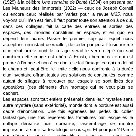
(1929) à la célèbre
Une semaine de Bonté
(1934) en passant par
Les Malheurs des Immortels (1922) — ceux de Joseph Cornell
ou encore ceux réalisés par Varlez pour la revue
M25
, nous
voyons qu’il n’en est rien. Il faut porter toute son attention à ce qui,
dans ces collages, fait la carte des entrées et sorties des
espaces, des mondes constitués en espace, et en quoi en
dépend leur
durée
. Passé le premier cap par lequel nous
acceptons un instant de vaciller, de céder par jeu à l’illusionnisme
d’un récit arrêté dont le collage serait le verrou épié (on sait
combien cette image est chère à Ernst), cherchons ce qui est
propre à l’image et non à ce dont elle fait l’image, ce qui en définit
le champ et, peut-être, le limite : elle nous confronte à la durée
d’un inventaire offrant toutes ses solutions de continuités, comme
autant de sillages à retrouver par lesquels se sont fixés des
apparitions
(des éléments d’un montage qui ne veut plus se
cacher).
Les espaces sont tout entiers présentés dans leur mystère sans
autre mystère (sans extériorité), monde dont la bordure est aussi
cadre d’énonciation. Une fois égrenées les perles du collier
fantastique, une fois repérées les forfaitures par lesquelles le
collage déréalise puis coréalise, l’assemblage se montre
impuissant à sortir sa tératologie de
l’image
. Et pourquoi ? Parce
que décor et figures — subjectile et trajectiles — sont tous