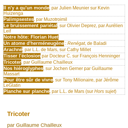
Il n'y a qu'un monde
, par Julien Meunier sur Kevin
Huizenga
Palimpsestes
, par Muzotroimil
Le bruissement pariétal
, sur Olivier Deprez, par Aurélien
Leif
Notre hôte: Florian Huet
Un atome d'herméneugène
:
Renégat
, de Baladi
Arachné
, par L.L. de Mars, sur Cathy Millet
Tisser l'éclosion
par Docteur C. sur François Henninger
Tricoter
, par Guillaume Chailleux
Nos hiéroglyphes
, sur Jochen Gerner par Guillaume
Massart
Pour être sûr de vivre
, sur Tony Milionaire, par Jérôme
LeGlatin
Planche sur planche
, par L.L. de Mars (sur
Hors sujet
)
Tricoter
par Guillaume Chailleux