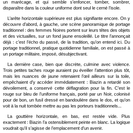
un marécage, et qui semble s’enfoncer, tomber, sombrer,
disparaître dans la couleur uniforme dont seul le cerné l’isole.
L’arête horizontale supérieure est plus signifiante encore. On y
découvre d’abord, à gauche, une scène panoramique de portage
traditionnel : des femmes Noires portent sur leurs têtes des objets
et des victuailles, sur un fond jaune ensoleillé. Le titre l’annonçait
déjà : c’est l’écho du passé, de la tradition, qu’on entend ici. Du
portage traditionnel, pratique quotidienne familiale, on est passé à
un portage militaire, imposé, désubjectivant.
La dernière case, bien que discrète, culmine avec violence.
Trois petites taches rouge auraient pu éveiller l’attention plus tôt,
mais les nuances de jaune retenaient l’œil ailleurs sur la toile,
empêchaient d’y accéder immédiatement : Biazin a retardé son
dévoilement, a conservé cette déflagration pour la fin. C’est le
rouge sur bleu de l’uniforme français, porté par un Noir, colonisé
pour de bon, un fusil dressé en bandoulière dans le dos, et qu’on
voit à la nuit tombée mettre au pas les porteurs traditionnels...
La gouttière horizontale, en bas, est restée vide. Plus
exactement : Biazin l’a ostensiblement peinte en blanc. La logique
voudrait qu’il s’agisse de l’emplacement d’un avenir.