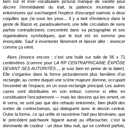
bien sûr et mon vocabulaire pictural manque de variété pour
décrire l’immédiateté du trait, la patience incertaine des
enluminures qui surchargent l’espèce d’escargot siamois à deux
coquilles que j’ai sous les yeux... Il y a tant d’évidence dans le
geste de Biazin et, paradoxalement, une telle circulation de sens
parfois contradictoires concentrée dans sa pictographie et ses
organisations symboliques, que le tout est en somme peu
énonçable. Sauf à inventorier librement et laisser aller : énoncer
comme ça vient.
Alors j’énonce encore : c’est une huile sur toile de 56 x 71
centimètres (comme pour
LA RP CENTRAFRICAINE ÊXPÔSE
DEVANT SES AUTORITÉS
..., je suis bien en peine de la dater).
Elle s’organise dans la forme picturalement plus familière d’un
rectangle, au centre duquel une scène majeure domine, occupant
l’essentiel de l’espace, en un sous-rectangle principal. Les autres
cases sont distribuées en son entour, comme si elles en
constituaient l’encadrement — mais les dessins qui les ornent, on
le verra, ne sont pas que des rehauts enluminés, bien plutôt des
sortes de contrechamps, qui dialoguent avec le dessin central.
Outre la forme, ce qui unifie et rassérène l’œil peu téméraire, que
le précédent patchwork bigarré aurait pu effaroucher, c’est la
dominante de couleur : un doux bleu nuit, qui se confond parfois,