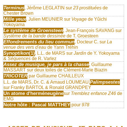
Terminus
, Jérôme LEGLATIN sur
23 prostituées
de
Chester Brown
Mille yeux
, Julien MEUNIER sur
Voyage
de Yûichi
Yokoyama
Le système de Groensteen
, Jean-François SAVANG sur
Système de la bande dessinée
de T. Groesteen
Effondrements du lieu commun
, Docteur C. sur
La
venue des vers d'eau
de Yann Tréhin
Synoptikon
(1)
, L.L. de MARS sur
Jardin
de Y. Yokoyama
&
Séquences
de R. Varlez
Assez de musique, je pars à la chasse
, Guillaume
MASSART sur deux toiles de Clément-Marie Biazin
TRICOTER
par Guillaume CHAILLEUX
Palimpsestes
L.L. de MARS, Dr. C. & Arnaud LOUMEAU,
sur Franky BARTOL & Ronald GRANDPEY
Un atome d'herméneugène
sur
Tremblez enfance Z46
de
EMG
Notre hôte : Pascal MATTHEY
pour
978