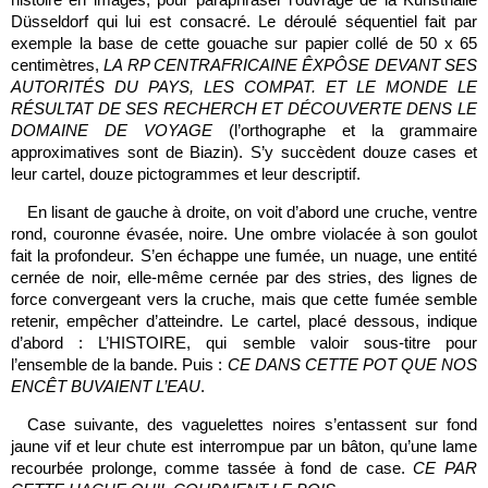
Düsseldorf qui lui est consacré. Le déroulé séquentiel fait par
exemple la base de cette gouache sur papier collé de 50 x 65
centimètres,
LA RP CENTRAFRICAINE ÊXPÔSE DEVANT SES
AUTORITÉS DU PAYS, LES COMPAT. ET LE MONDE LE
RÉSULTAT DE SES RECHERCH ET DÉCOUVERTE DENS LE
DOMAINE DE VOYAGE
(l’orthographe et la grammaire
approximatives sont de Biazin). S’y succèdent douze cases et
leur cartel, douze pictogrammes et leur descriptif.
En lisant de gauche à droite, on voit d’abord une cruche, ventre
rond, couronne évasée, noire. Une ombre violacée à son goulot
fait la profondeur. S’en échappe une fumée, un nuage, une entité
cernée de noir, elle-même cernée par des stries, des lignes de
force convergeant vers la cruche, mais que cette fumée semble
retenir, empêcher d’atteindre. Le cartel, placé dessous, indique
d’abord : L’HISTOIRE, qui semble valoir sous-titre pour
l’ensemble de la bande. Puis :
CE DANS CETTE POT QUE NOS
ENCÊT BUVAIENT L’EAU
.
Case suivante, des vaguelettes noires s’entassent sur fond
jaune vif et leur chute est interrompue par un bâton, qu’une lame
recourbée prolonge, comme tassée à fond de case.
CE PAR