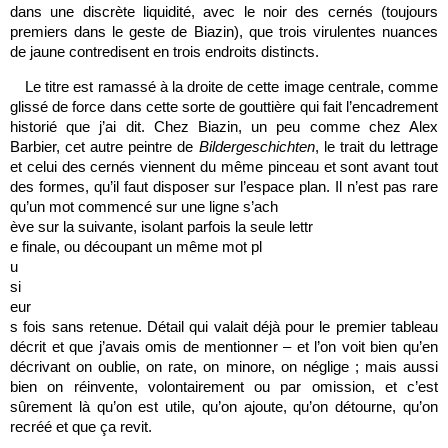
dans une discrète liquidité, avec le noir des cernés (toujours
premiers dans le geste de Biazin), que trois virulentes nuances
de jaune contredisent en trois endroits distincts.
Le titre est ramassé à la droite de cette image centrale, comme
glissé de force dans cette sorte de gouttière qui fait l’encadrement
historié que j’ai dit. Chez Biazin, un peu comme chez Alex
Barbier, cet autre peintre de
Bildergeschichten
, le trait du lettrage
et celui des cernés viennent du même pinceau et sont avant tout
des formes, qu’il faut disposer sur l’espace plan. Il n’est pas rare
qu’un mot commencé sur une ligne s’ach
ève sur la suivante, isolant parfois la seule lettr
e finale, ou découpant un même mot pl
u
si
eur
s fois sans retenue. Détail qui valait déjà pour le premier tableau
décrit et que j’avais omis de mentionner – et l’on voit bien qu’en
décrivant on oublie, on rate, on minore, on néglige ; mais aussi
bien on réinvente, volontairement ou par omission, et c’est
sûrement là qu’on est utile, qu’on ajoute, qu’on détourne, qu’on
recréé et que ça revit.