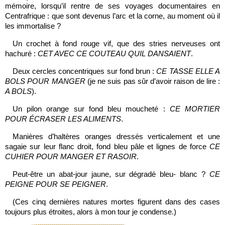
mémoire, lorsqu’il rentre de ses voyages documentaires en
Centrafrique : que sont devenus l’arc et la corne, au moment où il
les immortalise ?
Un crochet à fond rouge vif, que des stries nerveuses ont
hachuré :
CET AVEC CE COUTEAU QUIL DANSAIENT
.
Deux cercles concentriques sur fond brun :
CE TASSE ELLE A
BOLS POUR MANGER
(je ne suis pas sûr d’avoir raison de lire :
A BOLS
).
Un pilon orange sur fond bleu moucheté :
CE MORTIER
POUR ÉCRASER LES ALIMENTS
.
Manières d’haltères oranges dressés verticalement et une
sagaie sur leur flanc droit, fond bleu pâle et lignes de force
CE
CUHIER POUR MANGER ET RASOIR
.
Peut-être un abat-jour jaune, sur dégradé bleu- blanc ?
CE
PEIGNE POUR SE PEIGNER
.
(Ces cinq dernières natures mortes figurent dans des cases
toujours plus étroites, alors à mon tour je condense.)