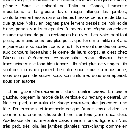
pétante. Sous le salacot de Tintin au Congo, l’immense
moustachu à la grosse lèvre rouge allonge les jambes,
confortablement assis dans un fauteuil tressé de noir et de blanc,
que quatre Noirs, en pagnes pareillement tressés de noir et de
blanc, portent sur leurs épaules, à travers une végétation éclatée
en une myriade de petits rectangles bleu-vert. Les Noirs sont tout
petits, au moins deux fois plus petits que l’énorme militaire Blanc
et jaune qu’ils supportent dans la nuit. Ils ne sont que des ombres,
aux contours incertains : le cerné de leurs corps, et c’est chez
Biazin un événement extraordinaire, s’est dissout, bave
translucide sur le fond bleu tendre... Ils n’ont plus de visages : ils
sont des corps qui portent. Le colon sourit sous sa moustache,
sous son pain de sucre, sous son uniforme, sous son apparat,
sous son autorité.
Et en guise d’encadrement, donc, quatre cases. En bas à
gauche, longeant la moitié de la verticale du rectangle central, un
Noir en pied, aux traits de visage retrouvés, tire justement une
tête d’enterrement et transporte ce que j’aurais envie d’identifier
comme une énorme chope de bière, sur fond jaune caca d’oie.
Au-dessus de lui, une autre case, marron foncé, figure un Noir,
très petit, très loin, les jambes plantées hors-champ comme en