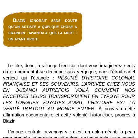
Biazin ignorait sans doute
qu'un artiste a quelque chose à
craindre davantage que la mort :
un ayant droit.
Le titre, donc, à rallonge bien sûr, dont vous imaginerez seuls
où et comment il se découpe sans vergogne, dans l’étroit cartel
vertical qui l’étrangle :
RÉSUMÉ D’HISTOIRE COLONIAL
FRANÇAISE ET SES SOUVENIRS, L’ARRIVÉE CHEZ NOUS
EN OUBANGI AUTREFOIS VOILÀ COMMENT NOS
ENCÊTRES LEURS TRANSPORTAIENT EN TYPOYE POUR
LES LONGUES VOYAGES ADMIT, L’HISTOIRE EST LA
VÉRITÉ PARTOUT AU MONDE ENTIER
. À nouveau cette
affirmation documentaire et cette volonté ’historiciser, propres à
Biazin.
L’image centrale, revenons-y : c’est un colon géant, la peau
rose-orangée, cramoisie au vif-safran, en tenue colo jaune canari,