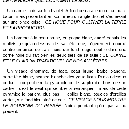
CETTE HACHE QUIL COUPAIENT LE BOIS
.
Un damier noir sur fond violet. À fond de case encore, un autre
bâton, mais présentant en son milieu un angle droit et s’achevant
sur une pince grise :
CE HOUE POUR CULTIVER LA TERRE
ET SA PRODUCTION
.
Un homme à la peau brune, en pagne blanc, cadré depuis les
mollets jusqu’au-dessus de sa tête nue, légèrement courbé
contre un amas de traits noirs sur fond rouge, souffle dans une
corne noire qui fait bien les deux tiers de sa taille :
CE CORNE
ET LE CLAIRON TRADITIONEL DE NOS ANCÊTRES
.
Un visage d’homme, de face, peau brune, barbe blanche,
serre-tête blanc, béance blanche des yeux fixant l’air au-dessus
de lui — ou peut-être la pyramide qui le surplombe, hors de son
cadre : c’est le seul qui semble la remarquer ; mais de cette
pyramide je parlerai plus bas — collier blanc, boucles d’oreilles
vertes, sur fond bleu strié de noir :
CE VISAGE NOUS MONTRE
LE SOUVENIR DU PASSÉE
. Notez pourtant qu’on passe au
présent.