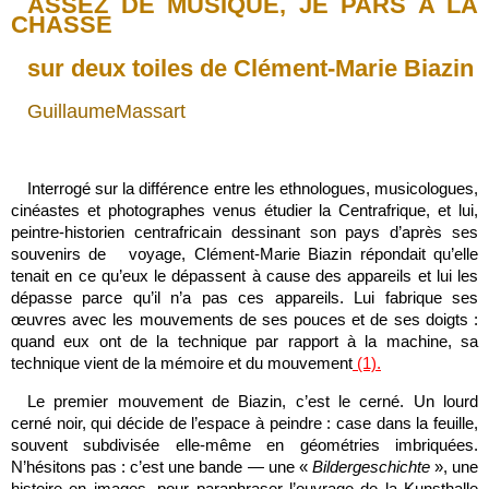
ASSEZ DE MUSIQUE, JE PARS A LA
CHASSE
sur deux toiles de Clément-Marie Biazin
GuillaumeMassart
Interrogé sur la différence entre les ethnologues, musicologues,
cinéastes et photographes venus étudier la Centrafrique, et lui,
peintre-historien centrafricain dessinant son pays d’après ses
souvenirs de voyage, Clément-Marie Biazin répondait qu’elle
tenait en ce qu’eux le dépassent à cause des appareils et lui les
dépasse parce qu’il n’a pas ces appareils. Lui fabrique ses
œuvres avec les mouvements de ses pouces et de ses doigts :
quand eux ont de la technique par rapport à la machine, sa
technique vient de la mémoire et du mouvement
(1).
Le premier mouvement de Biazin, c’est le cerné. Un lourd
cerné noir, qui décide de l’espace à peindre : case dans la feuille,
souvent subdivisée elle-même en géométries imbriquées.
N’hésitons pas : c’est une bande — une «
Bildergeschichte
», une
histoire en images, pour paraphraser l’ouvrage de la Kunsthalle