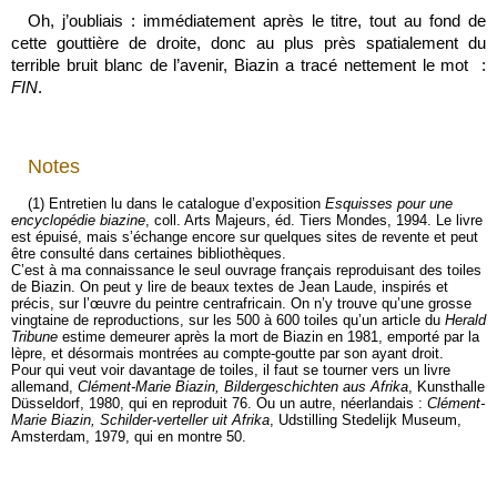
Oh, j’oubliais : immédiatement après le titre, tout au fond de
cette gouttière de droite, donc au plus près spatialement du
terrible bruit blanc de l’avenir, Biazin a tracé nettement le mot :
FIN
.
Notes
(1)
Entretien lu dans le catalogue d’exposition
Esquisses pour une
encyclopédie biazine
, coll. Arts Majeurs, éd. Tiers Mondes, 1994. Le livre
est épuisé, mais s’échange encore sur quelques sites de revente et peut
être consulté dans certaines bibliothèques.
C’est à ma connaissance le seul ouvrage français reproduisant des toiles
de Biazin. On peut y lire de beaux textes de Jean Laude, inspirés et
précis, sur l’œuvre du peintre centrafricain. On n’y trouve qu’une grosse
vingtaine de reproductions, sur les 500 à 600 toiles qu’un article du
Herald
Tribune
estime demeurer après la mort de Biazin en 1981, emporté par la
lèpre, et désormais montrées au compte-goutte par son ayant droit.
Pour qui veut voir davantage de toiles, il faut se tourner vers un livre
allemand,
Clément-Marie Biazin, Bildergeschichten aus Afrika
, Kunsthalle
Düsseldorf, 1980, qui en reproduit 76. Ou un autre, néerlandais :
Clément-
Marie Biazin, Schilder-verteller uit Afrika
, Udstilling Stedelijk Museum,
Amsterdam, 1979, qui en montre 50.