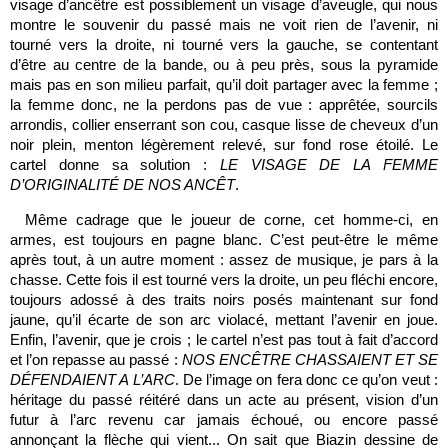
visage d’ancêtre est possiblement un visage d’aveugle, qui nous
montre le souvenir du passé mais ne voit rien de l’avenir, ni
tourné vers la droite, ni tourné vers la gauche, se contentant
d’être au centre de la bande, ou à peu près, sous la pyramide
mais pas en son milieu parfait, qu’il doit partager avec la femme ;
la femme donc, ne la perdons pas de vue : apprêtée, sourcils
arrondis, collier enserrant son cou, casque lisse de cheveux d’un
noir plein, menton légèrement relevé, sur fond rose étoilé. Le
cartel donne sa solution :
LE VISAGE DE LA FEMME
D’ORIGINALITÉ DE NOS ANCÊT
.
Même cadrage que le joueur de corne, cet homme-ci, en
armes, est toujours en pagne blanc. C’est peut-être le même
après tout, à un autre moment : assez de musique, je pars à la
chasse. Cette fois il est tourné vers la droite, un peu fléchi encore,
toujours adossé à des traits noirs posés maintenant sur fond
jaune, qu’il écarte de son arc violacé, mettant l’avenir en joue.
Enfin, l’avenir, que je crois ; le cartel n’est pas tout à fait d’accord
et l’on repasse au passé :
NOS ENCÊTRE CHASSAIENT ET SE
DÉFENDAIENT A L’ARC
. De l’image on fera donc ce qu’on veut :
héritage du passé réitéré dans un acte au présent, vision d’un
futur à l’arc revenu car jamais échoué, ou encore passé
annonçant la flèche qui vient... On sait que Biazin dessine de