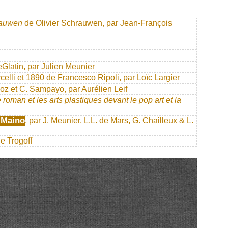
rauwen
de Olivier Schrauwen, par Jean-François
eGlatin, par Julien Meunier
elli et 1890 de Francesco Ripoli, par Loïc Largier
oz et C. Sampayo, par Aurélien Leif
 roman et les arts plastiques devant le pop art et la
 Maino
, par J. Meunier, L.L. de Mars, G. Chailleux & L.
e Trogoff