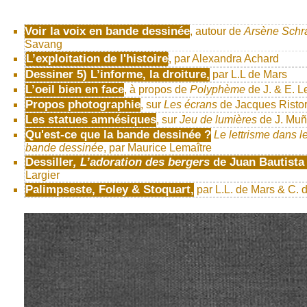
Voir la voix en bande dessinée
, autour de
Arsène Sch
Savang
L’exploitation de l'histoire
, par Alexandra Achard
Dessiner 5) L’informe, la droiture,
par L.L de Mars
L’oeil bien en face
, à propos de
Polyphème
de J. & E. L
Propos photographie
, sur
Les écrans
de Jacques Ristorc
Les statues amnésiques
, sur
Jeu de lumières
de J. Muñ
Qu'est-ce que la bande dessinée ?
Le lettrisme dans le
bande dessinée
, par Maurice Lemaître
Dessiller
, L’adoration des bergers
de Juan Bautista
Largier
Palimpseste, Foley & Stoquart,
par L.L. de Mars & C. d