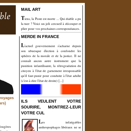
MAIL ART
T
iens, la Poste est morte ... Qui diable a pu
la tuer ?
Voici un joli cercueil à découper et
plier pour vos prochaines correspondances.
MERDE IN FRANCE
L
'actuel gouvernement s'acharne depuis
son ubuesque élection à confondre les
sphères de la morale et de la justice. Il ne
connaît aucun autre instrument que la
punition infantilisante, la rétrogradation du
citoyen à l'état de garnement irresponsable
qu'il faut punir pour conduite à l'état adulte
(c'est-à dire l'état de droite) [...]
 voyages
ILS VEULENT VOTRE
ars)
SOURIRE, MONTREZ-LEUR
VOTRE CUL
L
es infatigables
Fougères
anthropophages libéraux ne se