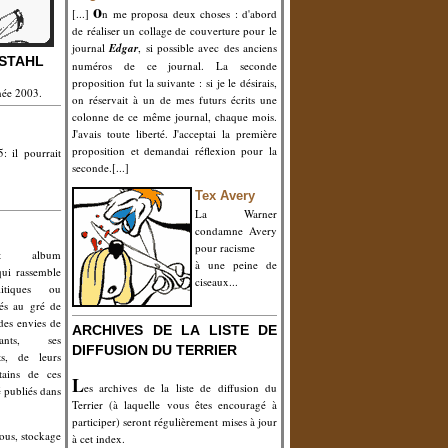
o
[...]
n me proposa deux choses : d'abord
de réaliser un collage de couverture pour le
journal
Edgar
, si possible avec des anciens
NSTAHL
numéros de ce journal. La seconde
proposition fut la suivante : si je le désirais,
née 2003.
on réservait à un de mes futurs écrits une
colonne de ce même journal, chaque mois.
J'avais toute liberté. J'acceptai la première
proposition et demandai réflexion pour la
: il pourrait
seconde.[...]
Tex Avery
La Warner
condamne Avery
pour racisme
t album
à une peine de
qui rassemble
ciseaux...
litiques ou
iés au gré de
 des envies de
ARCHIVES DE LA LISTE DE
ants, ses
DIFFUSION DU TERRIER
ts, de leurs
tains de ces
L
es archives de la liste de diffusion du
é publiés dans
Terrier (à laquelle vous êtes encouragé à
participer) seront régulièrement mises à jour
rous, stockage
à cet index.