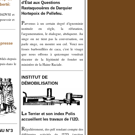
d'
É
tat aux
Q
uestions
berté:
Rastaquouères de Darquier
Hortepoix de Pellefeu.
i DADVSI et
 pouvoir et
P
arvenus à un certain degré d'ignominie
instituée en règle, la réfutation,
l'argumentation, le dialogue, abdiquent. Au
singe on ne tient pas la conversation, on
 presse
parle singe, on montre son cul. Voici nos
fesses barbouillées de caca, c'est le visage
que nous offrons à quiconque voudrait
bliés depuis
discuter de la légitimité de fonder un
uis dans le
ministère de la Haine Raciale.
INSTITUT DE
DÉMOBILISATION
L
e Terrier et son index Polis
accueillent les travaux de l'I2D.
R
égulièrement, des pdf rendant compte des
NU N°3
différentes activités de l'I2D (section