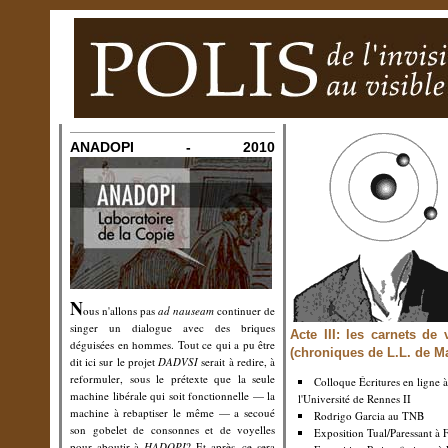
ANADOPI - 2010
N
ous n'allons pas
ad nauseam
continuer de
singer un dialogue avec des briques
Acte III: les carnets de
déguisées en hommes. Tout ce qui a pu être
(chroniques de L.L. de M
dit ici sur le projet
DADVSI
serait à redire, à
reformuler, sous le prétexte que la seule
Colloque Écritures en ligne à
machine libérale qui soit fonctionnelle — la
l'Université de Rennes II
machine à rebaptiser le même — a secoué
Rodrigo Garcia au TNB
son gobelet de consonnes et de voyelles
Exposition Tual/Paressant à 
pour aboutir à
HADOPI
? Et après, ce sera