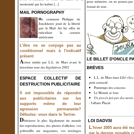
pour mémoire, on ne pourra pas 
modernité qui les habite
[...]
foutait de tout.
MAIL PORNOGRAPHY
o
u comment Philippe de
Jonckheere jouit de la liberté
que le Mail Art lui offre de
ridiculiser la censure
américaine
L'être ne se conjuge pas au
conditionnel mais à l'indicatif
présent
LE BILLET D'ONCLE P
A
ction initiée par L.L. de Mars avant le
deuxième tour des législatives 2002
BRÈVES
L.L. de Mars dans
Libé-chez-
ESPACE COLLECTIF DE
petit correctif
DESTRUCTION PUBLICITAIRE
Printemps des coucous
Le Monde se fout
Il est impossible de répondre
Un procès fait par des morts 
aux publicitaires sur les
: l'affaire Placid
supports même de leur
agression permanente?
Défoulez- vous dans le Terrier.
D
étériorez le plus légalement du monde
LOI DADVSI
des reproductions, des photos d'affiches, vos
L
'hiver 2005 aura été m
gribouillis sur magazines, vos torchages
par le dernier minable 