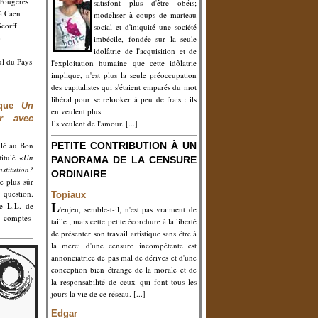
 Fougères
satisfont plus d'être obéis;
 à Caen
modéliser à coups de marteau
Scorff
social et d'iniquité une société
à
imbécile, fondée sur la seule
idolâtrie de l'acquisition et de
ul du Pays
l'exploitation humaine que cette idôlatrie
implique, n'est plus la seule préoccupation
des capitalistes qui s'étaient emparés du mot
libéral pour se relooker à peu de frais : ils
oque
Un
en veulent plus.
ler avec
Ils veulent de l'amour. [...]
ulé au Bon
PETITE CONTRIBUTION À UN
itulé «
Un
PANORAMA DE LA CENSURE
nstitution?
ORDINAIRE
e plus sûr
 question.
Topiaux
L
e L.L. de
'enjeu, semble-t-il, n'est pas vraiment de
 comptes-
taille ; mais cette petite écorchure à la liberté
de présenter son travail artistique sans être à
la merci d'une censure incompétente est
annonciatrice de pas mal de dérives et d'une
conception bien étrange de la morale et de
la responsabilité de ceux qui font tous les
jours la vie de ce réseau. [...]
Edgar