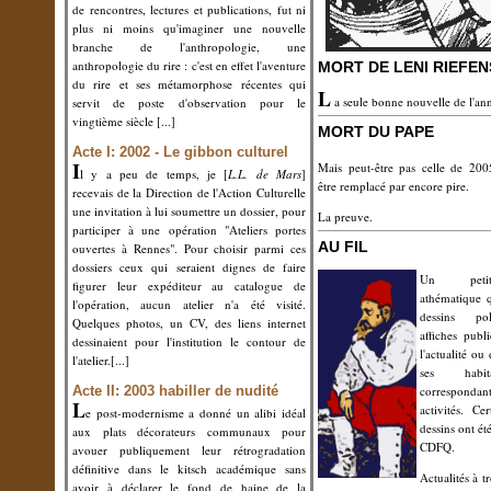
de rencontres, lectures et publications, fut ni
plus ni moins qu'imaginer une nouvelle
branche de l'anthropologie, une
anthropologie du rire : c'est en effet l'aventure
MORT DE LENI RIEFE
du rire et ses métamorphose récentes qui
L
a seule bonne nouvelle de l'an
servit de poste d'observation pour le
vingtième siècle
[...]
MORT DU PAPE
Acte I: 2002 - Le gibbon culturel
I
Mais peut-être pas celle de 2005
l y a peu de temps, je [
L.L. de Mars
]
être remplacé par encore pire.
recevais de la Direction de l'Action Culturelle
une invitation à lui soumettre un dossier, pour
La preuve.
participer à une opération "Ateliers portes
AU FIL
ouvertes à Rennes". Pour choisir parmi ces
dossiers ceux qui seraient dignes de faire
Un peti
figurer leur expéditeur au catalogue de
athématique 
l'opération, aucun atelier n'a été visité.
dessins po
Quelques photos, un CV, des liens internet
affiches publ
dessinaient pour l'institution le contour de
l'actualité ou
l'atelier.
[...]
ses habit
Acte II: 2003
habiller de nudité
correspondan
L
activités.
Cer
e post-modernisme a donné un alibi idéal
dessins ont ét
aux plats décorateurs communaux pour
CDFQ.
avouer publiquement leur rétrogradation
définitive dans le kitsch académique sans
Actualités à t
avoir à déclarer le fond de haine de la