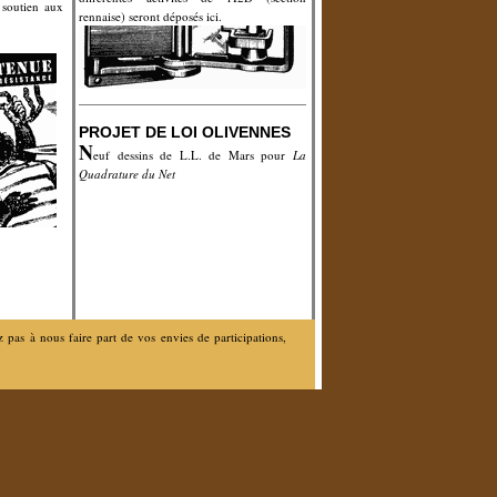
 soutien aux
rennaise) seront déposés ici.
PROJET DE LOI OLIVENNES
N
euf dessins de L.L. de Mars pour
La
Quadrature du Net
pas à nous faire part de vos envies de participations,