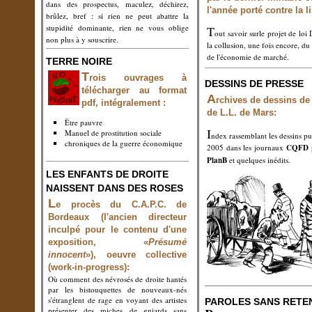
dans des prospectus, maculez, déchirez,
l'année porté contre la li
brûlez, bref : si rien ne peut abattre la
stupidité dominante, rien ne vous oblige
T
out savoir surle projet de lo
non plus à y souscrire.
la collusion, une fois encore, du
de l'économie de marché.
TERRE NOIRE
T
rois ouvrages à
DESSINS DE PRESSE
télécharger au format
A
rchives de dessins de
pdf, intégralement :
de L.L. de Mars:
Être pauvre
I
Manuel de prostitution sociale
ndex rassemblant les dessins pu
chroniques de la guerre économique
2005 dans les journaux
CQFD
p
PlanB
et quelques inédits.
LES ENFANTS DE DROITE
NAISSENT DANS DES ROSES
L
e procès du C.A.P.C. de
Bordeaux (l'ancien directeur
inculpé pour le contenu d'une
exposition, «
Présumé
innocent
»), oeuvre collective
(work-in-progress):
Où comment des névrosés de droite hantés
par les bistouquettes de nouveaux-nés
s'étranglent de rage en voyant des artistes
PAROLES SANS RETE
présenter des miches de gniards sans