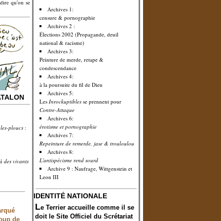
dire qu'on se
Archives 1:
censure & pornographie
Archives 2 :
Élections 2002 (Propagande, deuil
national & racisme)
Archives 3:
Peinture de merde, retape &
condescendance
Archives 4:
à la poursuite du fil de Dieu
Archives 5:
ATALON
Les
Inrockuptibles
se prennent pour
Contre-Attaque
Archives 6:
érotisme et pornographie
les-ploucs
:
Archives 7:
Repeinture de remerde, jase & trouloulou
Archives 8:
L'antispécisme rend sourd
à des vivants
Archive 9 : Naufrage, Wittgenstein et
Leon III
IDENTITÉ NATIONALE
L
e Terrier accueille comme il se
arqué
doit le
S
ite
O
fficiel du
S
crétariat
coup de