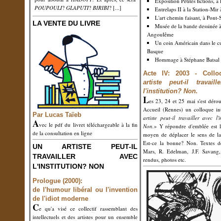
Exposition Petites fictions, à
POUPOULI
?
GLAPUTI
?
BIRIBI
?
[...]
Entrelaps II à la Station-Mir
L'art chemin faisant, à Pont-
LA VENTE DU LIVRE
Musée de la bande dessinée 
Angoulême
Un coin Américain dans le c
Basque
Hommage à Stéphane Batsal
Acte IV: 2003 - Coll
artiste peut-il travail
l'institution? Non.
L
es 23, 24 et 25 mai s'est déro
Accueil (Rennes) un colloque int
Par Lucas Taïeb
artiste peut-il travailler avec l'i
A
vec le pdf du livret téléchargeable à la fin
Non.
» Y répondre d'emblée est l
de la consultation en ligne
moyen de déplacer le sens de la
Est-ce la bonne? Non. Textes d
UN ARTISTE PEUT-IL
Mars, R. Edelman, J.F. Savang,
TRAVAILLER AVEC
rendus, photos etc.
L'INSTITUTION? NON
Prologue (2000):
de l'humour libéral ou l'invention
de l'idiot moderne
C
e qu'a visé ce collectif rassemblant des
intellectuels et des artistes pour un ensemble