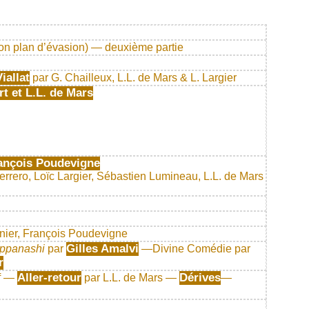
son plan d’évasion) — deuxième partie
Viallat
par G. Chailleux, L.L. de Mars & L. Largier
t et L.L. de Mars
ançois Poudevigne
errero, Loïc Largier, Sébastien Lumineau, L.L. de Mars
eunier, François Poudevigne
Gilles Amalvi
ppanashi
par
—Divine Comédie par
r
Aller-retour
Dérives
ff —
par L.L. de Mars —
—