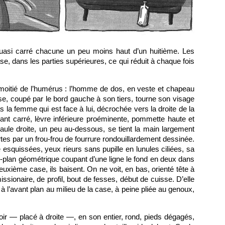
 quasi carré chacune un peu moins haut d’un huitième. Les
case, dans les parties supérieures, ce qui réduit à chaque fois
moitié de l’humérus : l’homme de dos, en veste et chapeau
se, coupé par le bord gauche à son tiers, tourne son visage
as la femme qui est face à lui, décrochée vers la droite de la
nt carré, lèvre inférieure proéminente, pommette haute et
paule droite, un peu au-dessous, se tient la main largement
tes par un frou-frou de fourrure rondouillardement dessinée.
esquissées, yeux rieurs sans pupille en lunules ciliées, sa
-plan géométrique coupant d’une ligne le fond en deux dans
deuxième case, ils baisent. On ne voit, en bas, orienté tête à
ionaire, de profil, bout de fesses, début de cuisse. D’elle
à l’avant plan au milieu de la case, à peine pliée au genoux,
oir — placé à droite —, en son entier, rond, pieds dégagés,