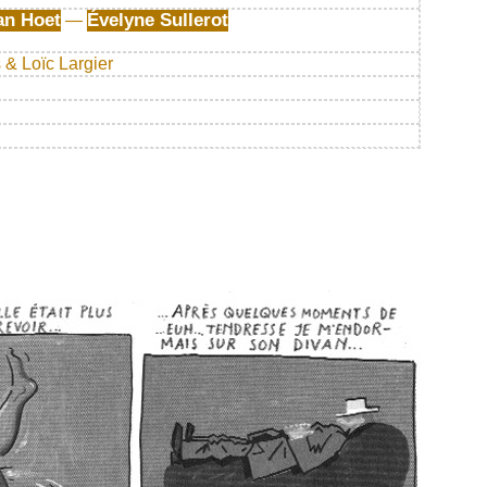
an Hoet
Évelyne Sullerot
—
 & Loïc Largier