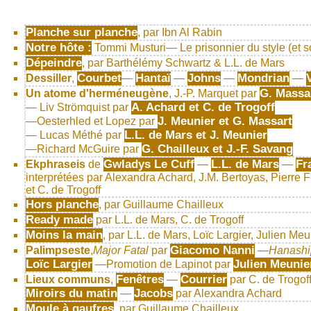
Planche sur planche
, par Ibn Al Rabin
Notre hôte :
Tommi Musturi— Le prisonnier du style (et 
Dépeindre
, par Barthélémy Schwartz & L.L. de Mars
Courbet
Hantaï
Johns
Mondrian
Dessiller
,
—
—
—
—
G. Massar
Un atome d'herméneugène
, J.-P. Marquet par
A. Achard et C. de Trogoff
— Liv Strömquist par
J. Meunier et G. Massart
—Oesterhled et Lopez par
L.L. de Mars et J. Meunier
— Lucas Méthé par
G. Chailleux et J.-F. Savang
—Richard McGuire par
Gwladys Le Cuff
L.L. de Mars
Fr
Ekphraseis
de
—
—
interprétées par Alexandra Achard, J.M. Bertoyas, Pierre F
et C. de Trogoff
Hors planche
, par Guillaume Chailleux
Ready made
par L.L. de Mars, C. de Trogoff
Moins la main
, par L.L. de Mars, Loïc Largier, Julien M
Giacomo Nanni
Palimpseste
,
Major Fatal
par
—
Hanashi
Loïc Largier
Julien Meunie
—Promotion de Lapinot par
Fenêtres
Courrier
Lieux communs
,
—
par C. de Trogo
Miroirs du matin
Jacobs
—
par Alexandra Achard
Moule à gaufres
, par Guillaume Chailleux