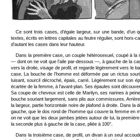
Ce sont trois cases, d’égale largeur, sur une bande, d’un
textes, écrits en lettres capitales au feutre régulier, sont hors-
d’autant les cases dans leur hauteur.
Dans la première case, un couple hétérosexuel, coupé à la 
— dont on ne voit que l’aile par-dessous —, à gauche de la ca
vers la droite, visage de profil, et regarde légèrement vers le b
case. La bouche de l’homme est déformée par un rictus souria
luisant, sourcil décroché, épais, carré. Légèrement sur son é
écartée de la femme, à l’avant-plan. Ses épaules sont découver
Sa coupe de cheveux est celle de Marilyn, ses narines à peine 
bouche souriant largement, sans plis aux commissures. Arrière
la largeur, partie horizontale noire de plafond à droite. Dans la 
gauche, que le dos rond de l’homme qui couvre la femme en miss
on ne voit que les deux jambes jetées autour de lui, la première 
la seconde plus à gauche de la case, pliée à 100°.
Dans la troisième case, de profil, un divan à un seul accoud