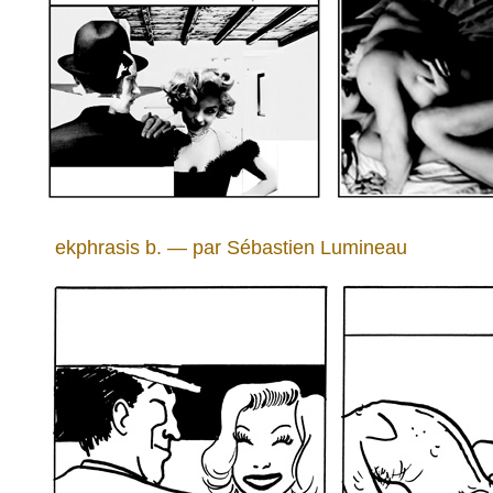
ekphrasis b. — par Sébastien Lumineau