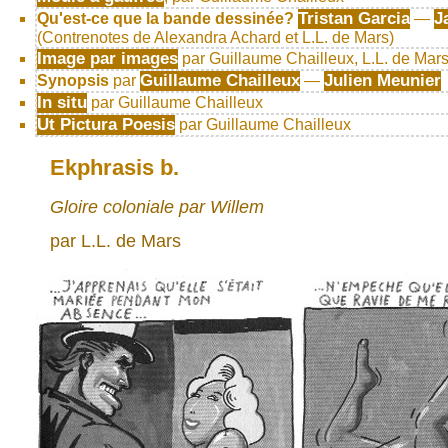
Tristan Garcia
J
Qu'est-ce que la bande dessinée?
—
(Contrenotes de Alexandra Achard et L.L. de Mars)
Image par images
par Guillaume Chailleux, L.L. de Mars
Guillaume Chailleux
Julien Meunier
Synopsis
par
—
In situ
par Guillaume Chailleux
Ut Pictura Poesis
par Guillaume Chailleux
Ekphrasis b.
Gloire coloniale
par Willem
par L.L. de Mars