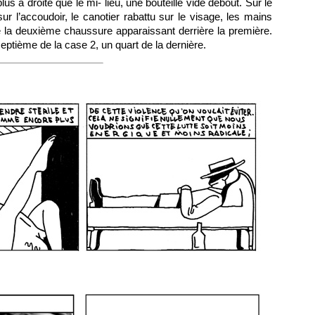
us à droite que le mi- lieu, une bouteille vide debout. Sur le
 l’accoudoir, le canotier rabattu sur le visage, les mains
 de la deuxième chaussure apparaissant derrière la première.
ptième de la case 2, un quart de la dernière.