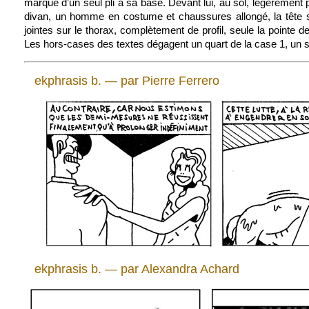
marqué d’un seul pli à sa base. Devant lui, au sol, légèrement pl
divan, un homme en costume et chaussures allongé, la tête sur
jointes sur le thorax, complètement de profil, seule la pointe
Les hors-cases des textes dégagent un quart de la case 1, un se
ekphrasis b. — par Pierre Ferrero
ekphrasis b. — par Alexandra Achard