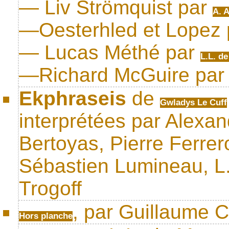
— Liv Strömquist par
A. A
—Oesterhled et Lopez
— Lucas Méthé par
L.L. de
—Richard McGuire pa
Ekphraseis
de
Gwladys Le Cuff
interprétées par Alexan
Bertoyas, Pierre Ferrero
Sébastien Lumineau, L.
Trogoff
, par Guillaume C
Hors planche