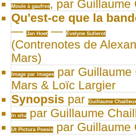
, par Guillaume 
Moule à gaufres
Qu'est-ce que la ban
—
—
Jan Hoet
Évelyne Sullerot
(Contrenotes de Alexan
Mars)
par Guillaume C
Image par images
Mars & Loïc Largier
Synopsis
par
Guillaume Chailleu
par Guillaume Chail
In situ
par Guillaume 
Ut Pictura Poesis