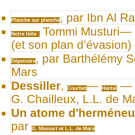
, par Ibn Al R
Planche sur planche
Tommi Musturi— L
Notre hôte :
(et son plan d’évasion
, par Barthélémy S
Dépeindre
Mars
Dessiller
,
—
Courbet
Hantaï
G. Chailleux, L.L. de M
Un atome d'herméne
par
G. Massart et L.L. de Mars