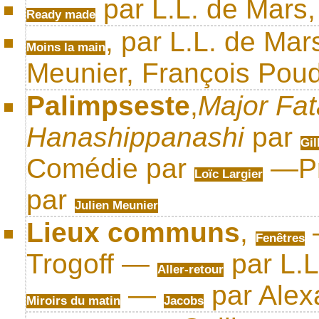
par L.L. de Mars,
Ready made
, par L.L. de Mars
Moins la main
Meunier, François Pou
Palimpseste
,
Major Fat
Hanashippanashi
par
Gil
Comédie par
—Pr
Loïc Largier
par
Julien Meunier
Lieux communs
,
Fenêtres
Trogoff —
par L.
Aller-retour
—
par Alex
Miroirs du matin
Jacobs