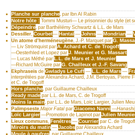
Planche sur planche
, par Ibn Al Rabin
Notre hôte :
Tommi Musturi— Le prisonnier du style (et 
Dépeindre
, par Barthélémy Schwartz & L.L. de Mars
Courbet
Hantaï
Johns
Mondrian
Dessiller
,
—
—
—
—
G. Massar
Un atome d'herméneugène
, J.-P. Marquet par
A. Achard et C. de Trogoff
— Liv Strömquist par
J. Meunier et G. Massart
—Oesterhled et Lopez par
L.L. de Mars et J. Meunier
— Lucas Méthé par
G. Chailleux et J.-F. Savang
—Richard McGuire par
Gwladys Le Cuff
L.L. de Mars
Fr
Ekphraseis
de
—
—
interprétées par Alexandra Achard, J.M. Bertoyas, Pierre F
et C. de Trogoff
Hors planche
, par Guillaume Chailleux
Ready made
par L.L. de Mars, C. de Trogoff
Moins la main
, par L.L. de Mars, Loïc Largier, Julien M
Giacomo Nanni
Palimpseste
,
Major Fatal
par
—
Hanashi
Loïc Largier
Julien Meunie
—Promotion de Lapinot par
Fenêtres
Courrier
Lieux communs
,
—
par C. de Trogo
Miroirs du matin
Jacobs
—
par Alexandra Achard
Moule à gaufres
, par Guillaume Chailleux