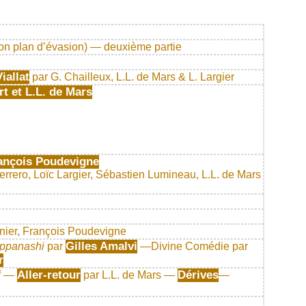
son plan d’évasion) — deuxième partie
Viallat
par G. Chailleux, L.L. de Mars & L. Largier
t et L.L. de Mars
ançois Poudevigne
errero, Loïc Largier, Sébastien Lumineau, L.L. de Mars
eunier, François Poudevigne
Gilles Amalvi
ppanashi
par
—Divine Comédie par
r
Aller-retour
Dérives
ff —
par L.L. de Mars —
—