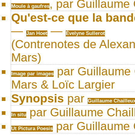
, par Guillaume 
Moule à gaufres
Qu'est-ce que la ban
—
—
Jan Hoet
Évelyne Sullerot
(Contrenotes de Alexan
Mars)
par Guillaume C
Image par images
Mars & Loïc Largier
Synopsis
par
Guillaume Chailleu
par Guillaume Chail
In situ
par Guillaume 
Ut Pictura Poesis