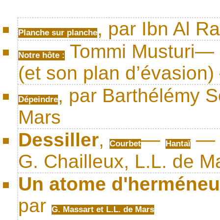
, par Ibn Al R
Planche sur planche
Tommi Musturi— L
Notre hôte :
(et son plan d’évasion
, par Barthélémy S
Dépeindre
Mars
Dessiller
,
—
Courbet
Hantaï
G. Chailleux, L.L. de M
Un atome d'herméne
par
G. Massart et L.L. de Mars