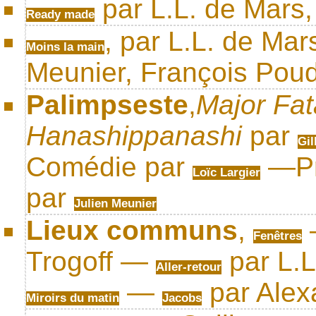
par L.L. de Mars,
Ready made
, par L.L. de Mars
Moins la main
Meunier, François Pou
Palimpseste
,
Major Fat
Hanashippanashi
par
Gil
Comédie par
—Pr
Loïc Largier
par
Julien Meunier
Lieux communs
,
Fenêtres
Trogoff —
par L.
Aller-retour
—
par Alex
Miroirs du matin
Jacobs