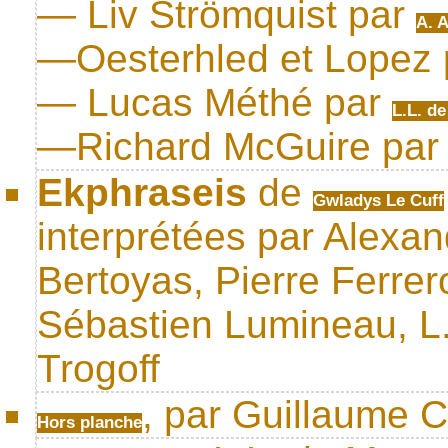
— Liv Strömquist par
A. A
—Oesterhled et Lopez
— Lucas Méthé par
L.L. de
—Richard McGuire pa
Ekphraseis
de
Gwladys Le Cuff
interprétées par Alexan
Bertoyas, Pierre Ferrero
Sébastien Lumineau, L.
Trogoff
, par Guillaume C
Hors planche