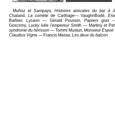
Muñoz et Sampayo,
Histoires amicales du bar à 
Chaland,
La comète de Carthage—
VaughnBodé,
Ero
Barbier,
Lycaon
— Gérald Poussin,
Papiers gras
— 
Goscinny,
Lucky luke l'empereur Smith
— Martiny et Pet
syndrome du hérisson
— Tommi Musturi,
Monsieur Espoir
Claudius Vigne
— Francis Masse,
Les deux du balcon