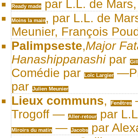
par L.L. de Mars,
Ready made
, par L.L. de Mars
Moins la main
Meunier, François Pou
Palimpseste
,
Major Fat
Hanashippanashi
par
Gil
Comédie par
—Pr
Loïc Largier
par
Julien Meunier
Lieux communs
,
Fenêtres
Trogoff —
par L.
Aller-retour
—
par Alex
Miroirs du matin
Jacobs