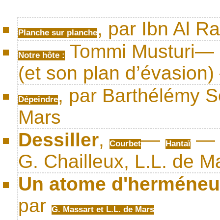
, par Ibn Al R
Planche sur planche
Tommi Musturi— L
Notre hôte :
(et son plan d’évasion
, par Barthélémy S
Dépeindre
Mars
Dessiller
,
—
Courbet
Hantaï
G. Chailleux, L.L. de M
Un atome d'herméne
par
G. Massart et L.L. de Mars