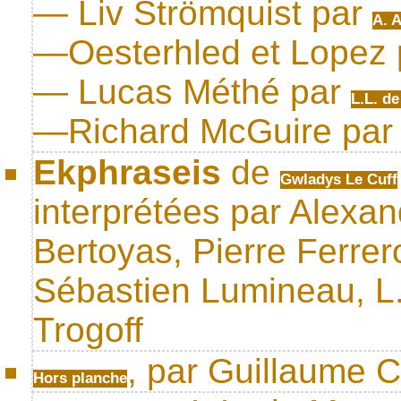
— Liv Strömquist par
A. A
—Oesterhled et Lopez
— Lucas Méthé par
L.L. de
—Richard McGuire pa
Ekphraseis
de
Gwladys Le Cuff
interprétées par Alexan
Bertoyas, Pierre Ferrero
Sébastien Lumineau, L.
Trogoff
, par Guillaume C
Hors planche