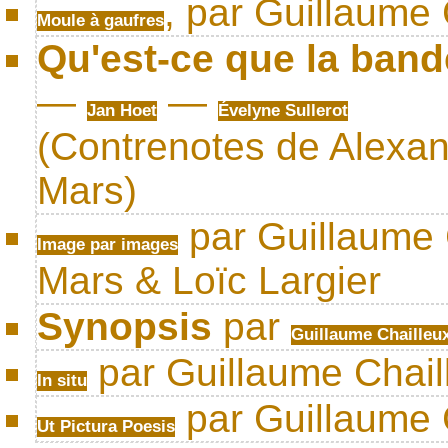
, par Guillaume 
Moule à gaufres
Qu'est-ce que la ban
—
—
Jan Hoet
Évelyne Sullerot
(Contrenotes de Alexan
Mars)
par Guillaume C
Image par images
Mars & Loïc Largier
Synopsis
par
Guillaume Chailleu
par Guillaume Chail
In situ
par Guillaume 
Ut Pictura Poesis